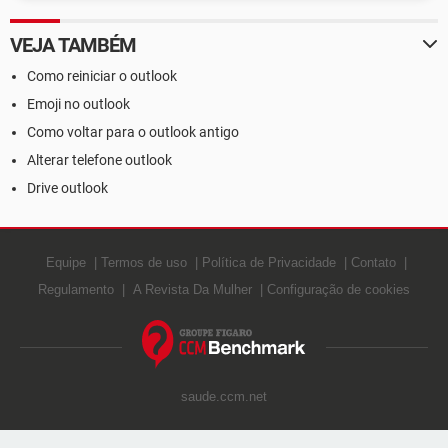
VEJA TAMBÉM
Como reiniciar o outlook
Emoji no outlook
Como voltar para o outlook antigo
Alterar telefone outlook
Drive outlook
Equipe
Termos de uso
Política de Privacidade
Contato
Regulamento
A Revista Da Mulher
Configuração de cookies
saude.ccm.net