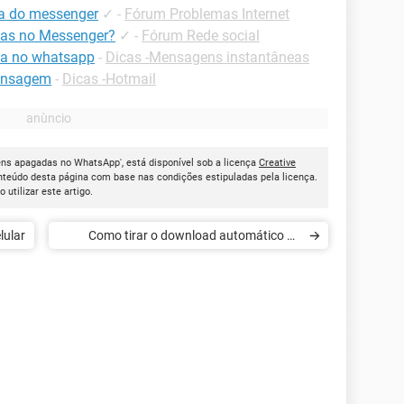
a do messenger
✓
-
Fórum Problemas Internet
as no Messenger?
✓
-
Fórum Rede social
a no whatsapp
-
Dicas -Mensagens instantâneas
mensagem
-
Dicas -Hotmail
ns apagadas no WhatsApp', está disponível sob a licença
Creative
onteúdo desta página com base nas condições estipuladas pela licença.
ao utilizar este artigo.
lular
Como tirar o download automático do
WhatsApp