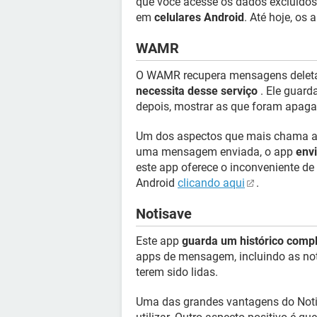
que você acesse os dados excluídos
em
celulares Android
. Até hoje, os 
WAMR
O WAMR recupera mensagens delet
necessita desse serviço
. Ele guard
depois, mostrar as que foram apaga
Um dos aspectos que mais chama a
uma mensagem enviada, o app
env
este app oferece o inconveniente de
Android
clicando aqui
.
Notisave
Este app
guarda um histórico comp
apps de mensagem, incluindo as no
terem sido lidas.
Uma das grandes vantagens do Not