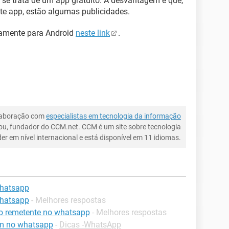
ue se trata de um app gratuito. A desvantagem é que,
te app, estão algumas publicidades.
tamente para Android
neste link
.
laboração com
especialistas em tecnologia da informação
ou, fundador do CCM.net. CCM é um site sobre tecnologia
íder em nível internacional e está disponível em 11 idiomas.
hatsapp
hatsapp
- Melhores respostas
 remetente no whatsapp
- Melhores respostas
m no whatsapp
-
Dicas -WhatsApp