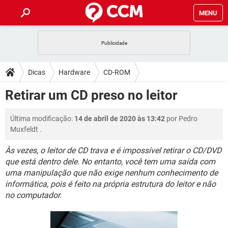
MENU
INÍCIO
JOGOS
WHATSAPP
DICAS
Dicas
Hardware
CD-ROM
CELULAR
FACEBOOK
JOGOS
WHATSAPP
DOWNLOADS
Retirar um CD preso no leitor
OUTLOOK
EXCEL
CELULAR
FACEBOOK
INSTAGRAM
JOGOS
GMAIL
WHATSAPP
FÓRUM
Última modificação:
14 de abril de 2020 às 13:42
por
Pedro
OUTLOOK
EXCEL
GUIA DE COMPRAS
CELULAR
FACEBOOK
Muxfeldt
.
INSTAGRAM
JOGOS
GMAIL
WHATSAPP
GLOSSÁRIO
OUTLOOK
EXCEL
Às vezes, o leitor de CD trava e é impossível retirar o CD/DVD
GUIA DE COMPRAS
CELULAR
FACEBOOK
que está dentro dele. No entanto, você tem uma saída com
INSTAGRAM
JOGOS
GMAIL
WHATSAPP
OUTLOOK
EXCEL
uma manipulação que não exige nenhum conhecimento de
GUIA DE COMPRAS
CELULAR
FACEBOOK
informática, pois é feito na própria estrutura do leitor e não
INSTAGRAM
GMAIL
no computador.
OUTLOOK
EXCEL
GUIA DE COMPRAS
INSTAGRAM
GMAIL