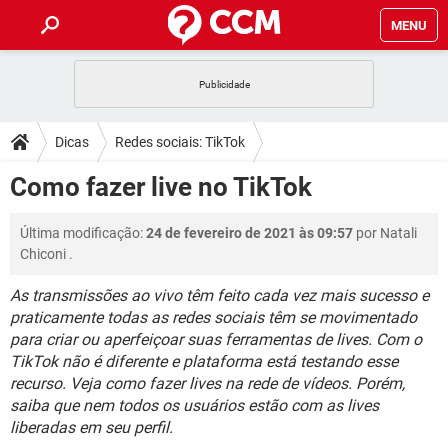
MENU
INÍCIO
JOGOS
WHATSAPP
DICAS
Dicas
Redes sociais: TikTok
CELULAR
FACEBOOK
JOGOS
WHATSAPP
DOWNLOADS
Como fazer live no TikTok
OUTLOOK
EXCEL
CELULAR
FACEBOOK
INSTAGRAM
JOGOS
GMAIL
WHATSAPP
FÓRUM
Última modificação:
24 de fevereiro de 2021 às 09:57
por
Natali
OUTLOOK
EXCEL
GUIA DE COMPRAS
CELULAR
FACEBOOK
Chiconi
.
INSTAGRAM
JOGOS
GMAIL
WHATSAPP
GLOSSÁRIO
OUTLOOK
EXCEL
As transmissões ao vivo têm feito cada vez mais sucesso e
GUIA DE COMPRAS
CELULAR
FACEBOOK
praticamente todas as redes sociais têm se movimentado
INSTAGRAM
JOGOS
GMAIL
WHATSAPP
OUTLOOK
EXCEL
para criar ou aperfeiçoar suas ferramentas de lives. Com o
GUIA DE COMPRAS
CELULAR
FACEBOOK
TikTok não é diferente e plataforma está testando esse
INSTAGRAM
GMAIL
recurso. Veja como fazer lives na rede de vídeos. Porém,
OUTLOOK
EXCEL
saiba que nem todos os usuários estão com as lives
GUIA DE COMPRAS
INSTAGRAM
GMAIL
liberadas em seu perfil.