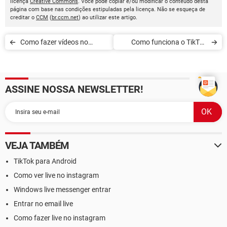
licença
Creative Commons
. Você pode copiar e/ou modificar o conteúdo desta
página com base nas condições estipuladas pela licença. Não se esqueça de
creditar o
CCM
(
br.ccm.net
) ao utilizar este artigo.
Como fazer vídeos no
Como funciona o TikTok
TikTok
para empresas e marcas
ASSINE NOSSA NEWSLETTER!
VEJA TAMBÉM
TikTok para Android
Como ver live no instagram
Windows live messenger entrar
Entrar no email live
Como fazer live no instagram