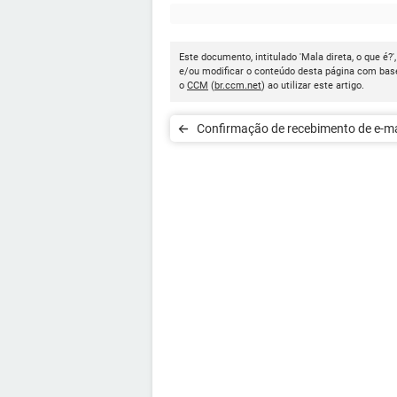
Este documento, intitulado 'Mala direta, o que é?'
e/ou modificar o conteúdo desta página com base
o
CCM
(
br.ccm.net
) ao utilizar este artigo.
Confirmação de recebimento de e-ma