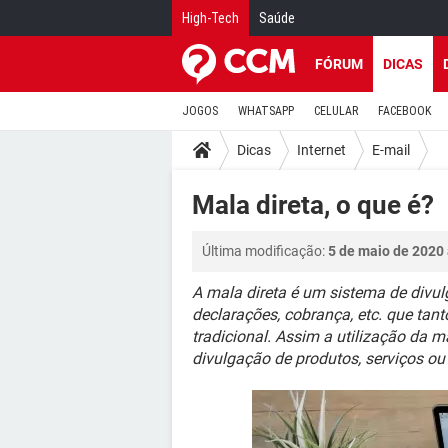
High-Tech
Saúde
FÓRUM
DICAS
JOGOS
WHATSAPP
CELULAR
FACEBOOK
Dicas
Internet
E-mail
Mala direta, o que é?
Última modificação:
5 de maio de 2020 
A mala direta é um sistema de divul
declarações, cobrança, etc. que tant
tradicional. Assim a utilização da m
divulgação de produtos, serviços ou 