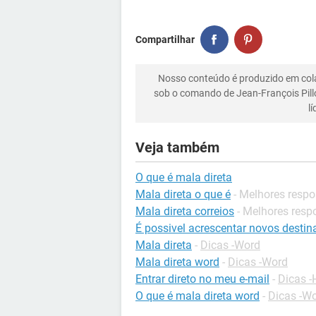
Compartilhar
Nosso conteúdo é produzido em co
sob o comando de Jean-François Pill
l
Veja também
O que é mala direta
Mala direta o que é
- Melhores respo
Mala direta correios
- Melhores resp
É possivel acrescentar novos destina
Mala direta
-
Dicas -Word
Mala direta word
-
Dicas -Word
Entrar direto no meu e-mail
-
Dicas -
O que é mala direta word
-
Dicas -W