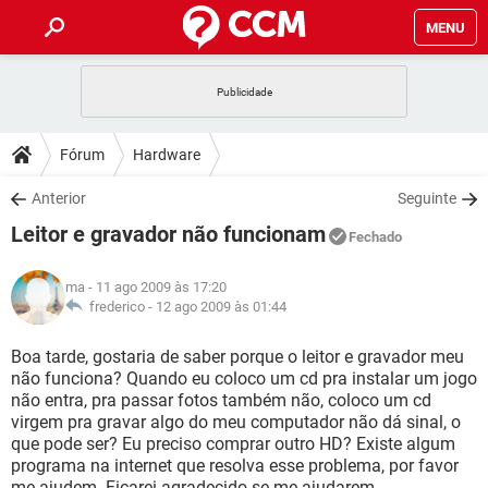
MENU
INÍCIO
JOGOS
WHATSAPP
DICAS
Fórum
Hardware
CELULAR
FACEBOOK
JOGOS
WHATSAPP
DOWNLOADS
Anterior
Seguinte
OUTLOOK
EXCEL
CELULAR
FACEBOOK
Leitor e gravador não funcionam
INSTAGRAM
JOGOS
GMAIL
WHATSAPP
Fechado
FÓRUM
OUTLOOK
EXCEL
GUIA DE COMPRAS
CELULAR
FACEBOOK
ma
- 11 ago 2009 às 17:20
INSTAGRAM
JOGOS
GMAIL
WHATSAPP
GLOSSÁRIO
frederico -
12 ago 2009 às 01:44
OUTLOOK
EXCEL
GUIA DE COMPRAS
CELULAR
FACEBOOK
INSTAGRAM
JOGOS
GMAIL
WHATSAPP
Boa tarde, gostaria de saber porque o leitor e gravador meu
OUTLOOK
EXCEL
não funciona? Quando eu coloco um cd pra instalar um jogo
GUIA DE COMPRAS
CELULAR
FACEBOOK
não entra, pra passar fotos também não, coloco um cd
INSTAGRAM
GMAIL
virgem pra gravar algo do meu computador não dá sinal, o
OUTLOOK
EXCEL
GUIA DE COMPRAS
que pode ser? Eu preciso comprar outro HD? Existe algum
INSTAGRAM
GMAIL
programa na internet que resolva esse problema, por favor
me ajudem. Ficarei agradecido se me ajudarem.