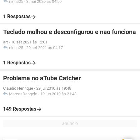
ninha25
-
3 mai 2020 às 04:50
1 Respostas
Teclado molhou e desconfigurou e nao funciona
art
-
18 set 2021 às 12:01
ninha25
-
20 set 2021 às 04:17
1 Respostas
Problema no aTube Catcher
Claudio Henrique
-
29 jul 2010 às 19:48
MarcosDangelo
-
19 jun 2019 às 21:43
149 Respostas