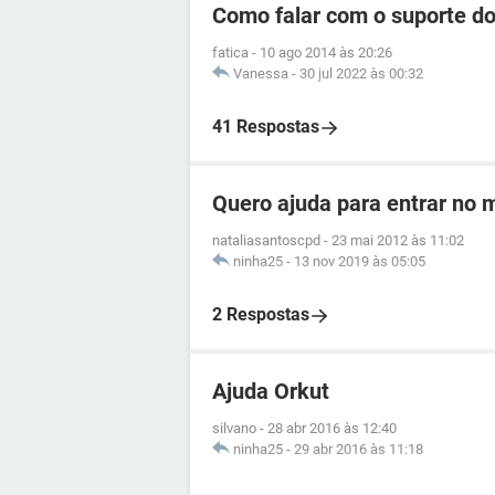
Como falar com o suporte d
fatica
-
10 ago 2014 às 20:26
Vanessa
-
30 jul 2022 às 00:32
41 Respostas
Quero ajuda para entrar no
nataliasantoscpd
-
23 mai 2012 às 11:02
ninha25
-
13 nov 2019 às 05:05
2 Respostas
Ajuda Orkut
silvano
-
28 abr 2016 às 12:40
ninha25
-
29 abr 2016 às 11:18