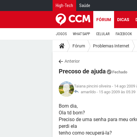
High-Tech
Saúde
FÓRUM
DICAS
JOGOS
WHATSAPP
CELULAR
FACEBOOK
Fórum
Problemas Internet
Anterior
Precoso de ajuda
Fechado
Taiana pincini oliveira
- 14 ago 2009 
amarildo -
15 ago 2009 às 05:39
Bom dia,
Ola td bom?
Preciso de uma senha para meu ork
perdi ela
tenho como recuperá-la?