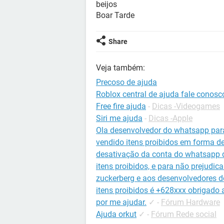
beijos
Boar Tarde
Share
Veja também:
Precoso de ajuda
Roblox central de ajuda fale conosc
Free fire ajuda
-
Dicas -Videogames
Siri me ajuda
-
Dicas -Apple
Ola desenvolvedor do whatsapp para
vendido itens proibidos em forma d
desativação da conta do whatsapp 
itens proibidos, e para não prejudi
zuckerberg e aos desenvolvedores 
itens proibidos é +628xxx obrigado
por me ajudar.
✓
-
Fórum Hardware
Ajuda orkut
✓
-
Fórum Rede social