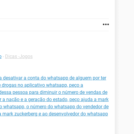
o
-
Dicas -Jogos
 desativar a conta do whatsapp de alguem por ter
e drogas no aplicativo whatsapp, peço a
dessa pessoa para diminuir o número de vendas de
car a nação e a geração do estado, peço ajuda a mark
do whatsapp, o número do whatsapp do vendedor de
 a mark zuckerberg e ao desenvolvedor do whatsapp