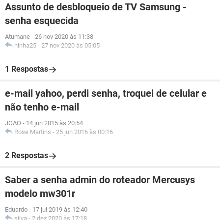
Assunto de desbloqueio de TV Samsung -
senha esquecida
Atumane
-
26 nov 2020 às 11:38
ninha25
-
27 nov 2020 às 05:05
1 Respostas
e-mail yahoo, perdi senha, troquei de celular e
não tenho e-mail
JOAO
-
14 jun 2015 às 20:54
Rose Martins
-
25 jun 2016 às 00:16
2 Respostas
Saber a senha admin do roteador Mercusys
modelo mw301r
Eduardo
-
17 jul 2019 às 12:40
silva
-
2 dez 2020 às 17:18