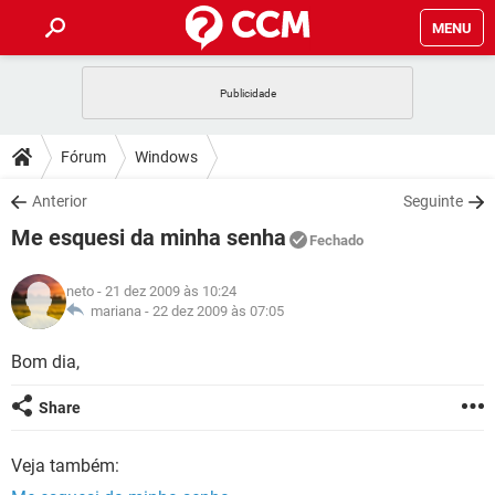
MENU
INÍCIO
JOGOS
WHATSAPP
DICAS
Fórum
Windows
CELULAR
FACEBOOK
JOGOS
WHATSAPP
DOWNLOADS
Anterior
Seguinte
OUTLOOK
EXCEL
CELULAR
FACEBOOK
Me esquesi da minha senha
INSTAGRAM
JOGOS
GMAIL
WHATSAPP
Fechado
FÓRUM
OUTLOOK
EXCEL
GUIA DE COMPRAS
CELULAR
FACEBOOK
neto
- 21 dez 2009 às 10:24
INSTAGRAM
JOGOS
GMAIL
WHATSAPP
GLOSSÁRIO
mariana -
22 dez 2009 às 07:05
OUTLOOK
EXCEL
GUIA DE COMPRAS
CELULAR
FACEBOOK
INSTAGRAM
JOGOS
GMAIL
WHATSAPP
Bom dia,
OUTLOOK
EXCEL
GUIA DE COMPRAS
CELULAR
FACEBOOK
Share
INSTAGRAM
GMAIL
OUTLOOK
EXCEL
GUIA DE COMPRAS
Veja também:
INSTAGRAM
GMAIL