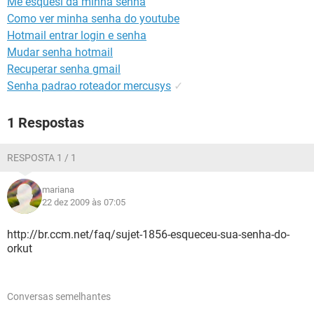
Me esquesi da minha senha
GUIA DE COMPRAS
Como ver minha senha do youtube
Hotmail entrar login e senha
Mudar senha hotmail
Recuperar senha gmail
Senha padrao roteador mercusys
✓
1 Respostas
RESPOSTA 1 / 1
mariana
22 dez 2009 às 07:05
http://br.ccm.net/faq/sujet-1856-esqueceu-sua-senha-do-
orkut
Conversas semelhantes