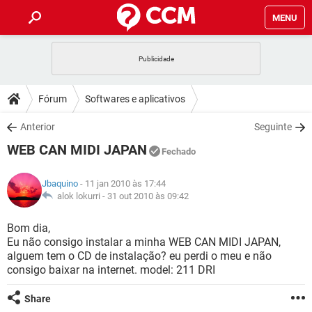
MENU
INÍCIO
JOGOS
WHATSAPP
DICAS
Fórum
Softwares e aplicativos
CELULAR
FACEBOOK
JOGOS
WHATSAPP
DOWNLOADS
Anterior
Seguinte
OUTLOOK
EXCEL
CELULAR
FACEBOOK
WEB CAN MIDI JAPAN
INSTAGRAM
JOGOS
GMAIL
WHATSAPP
Fechado
FÓRUM
OUTLOOK
EXCEL
GUIA DE COMPRAS
CELULAR
FACEBOOK
Jbaquino
- 11 jan 2010 às 17:44
INSTAGRAM
JOGOS
GMAIL
WHATSAPP
GLOSSÁRIO
alok lokurri -
31 out 2010 às 09:42
OUTLOOK
EXCEL
GUIA DE COMPRAS
CELULAR
FACEBOOK
INSTAGRAM
JOGOS
GMAIL
WHATSAPP
Bom dia,
OUTLOOK
EXCEL
Eu não consigo instalar a minha WEB CAN MIDI JAPAN,
GUIA DE COMPRAS
CELULAR
FACEBOOK
alguem tem o CD de instalação? eu perdi o meu e não
INSTAGRAM
GMAIL
consigo baixar na internet. model: 211 DRI
OUTLOOK
EXCEL
GUIA DE COMPRAS
INSTAGRAM
GMAIL
Share