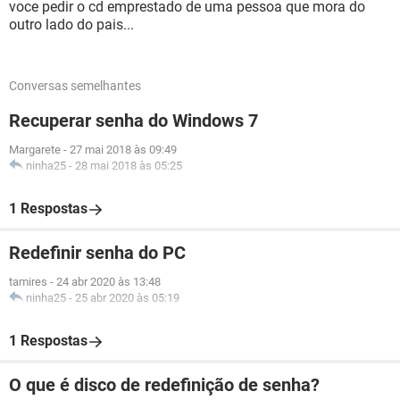
voce pedir o cd emprestado de uma pessoa que mora do
outro lado do pais...
Conversas semelhantes
Recuperar senha do Windows 7
Margarete
-
27 mai 2018 às 09:49
ninha25
-
28 mai 2018 às 05:25
1 Respostas
Redefinir senha do PC
tamires
-
24 abr 2020 às 13:48
ninha25
-
25 abr 2020 às 05:19
1 Respostas
O que é disco de redefinição de senha?