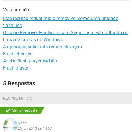
GUIA DE COMPRAS
Veja também:
Este recurso requer mídia removível como uma unidade
flash usb
O ícone Remover Hardware com Segurança está faltando na
barra de tarefas do Windows
A operação solicitada requer elevação
Flash checker
Adobe flash player 64 bits
Flash player
5 Respostas
RESPOSTA 1 / 5
Melhor resposta
lyson
26 jun 2010 às 14:57