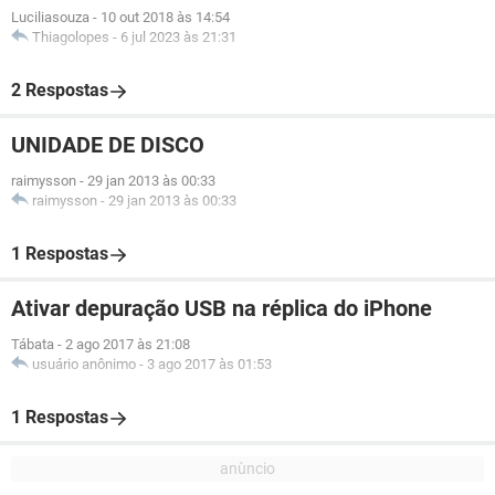
Luciliasouza
-
10 out 2018 às 14:54
Thiagolopes
-
6 jul 2023 às 21:31
2 Respostas
UNIDADE DE DISCO
raimysson
-
29 jan 2013 às 00:33
raimysson
-
29 jan 2013 às 00:33
1 Respostas
Ativar depuração USB na réplica do iPhone
Tábata
-
2 ago 2017 às 21:08
usuário anônimo
-
3 ago 2017 às 01:53
1 Respostas