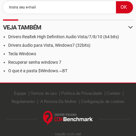
VEJA TAMBÉM
Drivers Realtek High Definition Audio Vista/7/8/10 (64 bits)
Drivers áudio para Vista, Windows7 (32bits)
Tecla Windows
Recuperar senha windows 7
O que é a pasta $Windows.~BT
Equipe
Termos de uso
Política de Privacidade
Contato
Regulamento
A Revista Da Mulher
Configuração de cookies
saude.ccm.net