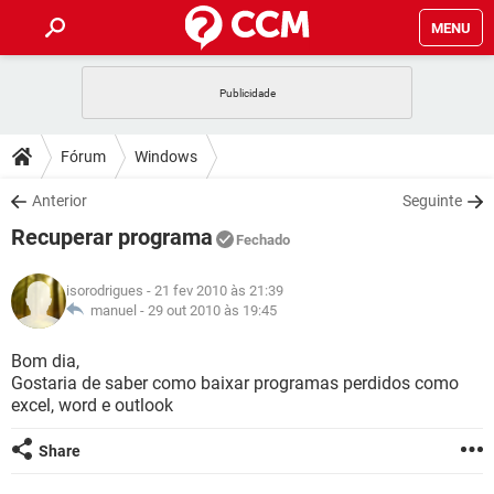
MENU
INÍCIO
JOGOS
WHATSAPP
DICAS
Fórum
Windows
CELULAR
FACEBOOK
JOGOS
WHATSAPP
DOWNLOADS
Anterior
Seguinte
OUTLOOK
EXCEL
CELULAR
FACEBOOK
Recuperar programa
INSTAGRAM
JOGOS
GMAIL
WHATSAPP
Fechado
FÓRUM
OUTLOOK
EXCEL
GUIA DE COMPRAS
CELULAR
FACEBOOK
isorodrigues
- 21 fev 2010 às 21:39
INSTAGRAM
JOGOS
GMAIL
WHATSAPP
GLOSSÁRIO
manuel -
29 out 2010 às 19:45
OUTLOOK
EXCEL
GUIA DE COMPRAS
CELULAR
FACEBOOK
INSTAGRAM
JOGOS
GMAIL
WHATSAPP
Bom dia,
OUTLOOK
EXCEL
Gostaria de saber como baixar programas perdidos como
GUIA DE COMPRAS
CELULAR
FACEBOOK
excel, word e outlook
INSTAGRAM
GMAIL
OUTLOOK
EXCEL
GUIA DE COMPRAS
Share
INSTAGRAM
GMAIL