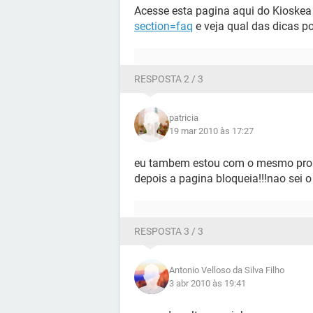
Acesse esta pagina aqui do Kioske
section=faq
e veja qual das dicas po
RESPOSTA 2 / 3
patricia
19 mar 2010 às 17:27
eu tambem estou com o mesmo probl
depois a pagina bloqueia!!!nao sei o
RESPOSTA 3 / 3
Antonio Velloso da Silva Filho
3 abr 2010 às 19:41