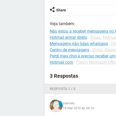
Share
Veja também:
Não estou a receber mensagens no 
Hotmail entrar direto
-
Dicas -Hotmai
Mensagens não lidas whatsapp
-
Di
Centro de mensagens
-
Dicas -Oper
Perdi meu chip e preciso receber um
Hotmail ccm
-
Fórum Microsoft Offi
3 Respostas
RESPOSTA 1 / 3
marcelo
19 mar 2010 às 04:10