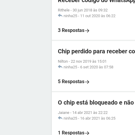
Receber código do WhatsApp
Rithele
-
30 jun 2018 às 09:32
ninha25
-
11 out 2020 às 06:22
3 Respostas
Chip perdido para receber c
Nilton
-
22 nov 2019 às 15:01
ninha25
-
6 set 2020 às 07:58
5 Respostas
O chip está bloqueado e não
Jaiane
-
14 abr 2021 às 22:22
ninha25
-
16 abr 2021 às 06:25
1 Respostas