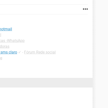
hotmail
l
cas -WhatsApp
adoras
 sms claro
✓
-
Fórum Rede social
ce