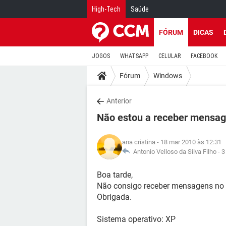
High-Tech
Saúde
FÓRUM
DICAS
JOGOS
WHATSAPP
CELULAR
FACEBOOK
Fórum
Windows
Anterior
Não estou a receber mensag
ana cristina
- 18 mar 2010 às 12:31
Antonio Velloso da Silva Filho -
3
Boa tarde,
Não consigo receber mensagens no h
Obrigada.
Sistema operativo: XP