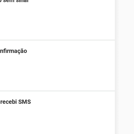
 sem sinal
onfirmação
 recebi SMS