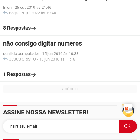
Ellen
-
26 out 2019 às 21:46
nega
-
20 jul 2022 às 19:44
8 Respostas
não consigo digitar numeros
senil do computador
-
15 jun 2016 às 10:38
JESUS CRISTO
-
15 jun 2016 às 11:18
1 Respostas
ASSINE NOSSA NEWSLETTER!