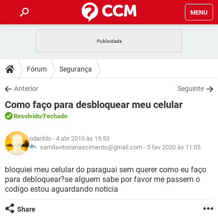
MENU
INÍCIO
JOGOS
WHATSAPP
DICAS
Fórum
Segurança
CELULAR
FACEBOOK
JOGOS
WHATSAPP
DOWNLOADS
Anterior
Seguinte
OUTLOOK
EXCEL
CELULAR
FACEBOOK
Como faço para desbloquear meu celular
INSTAGRAM
JOGOS
GMAIL
WHATSAPP
FÓRUM
OUTLOOK
EXCEL
Resolvido
/Fechado
GUIA DE COMPRAS
CELULAR
FACEBOOK
INSTAGRAM
JOGOS
GMAIL
WHATSAPP
GLOSSÁRIO
OUTLOOK
odarildo
- 4 abr 2010 às 19:53
EXCEL
GUIA DE COMPRAS
CELULAR
FACEBOOK
samilavitorianascimento@gmail.com -
5 fev 2020 às 11:05
INSTAGRAM
JOGOS
GMAIL
WHATSAPP
OUTLOOK
EXCEL
bloquiei meu celular do paraguai sem querer como eu faço
GUIA DE COMPRAS
CELULAR
FACEBOOK
para debloquear?se alguem sabe por favor me passem o
INSTAGRAM
GMAIL
codigo estou aguardando noticia
OUTLOOK
EXCEL
GUIA DE COMPRAS
INSTAGRAM
GMAIL
Share