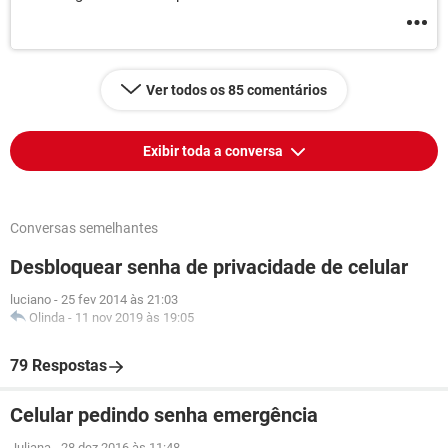
Ver todos os 85 comentários
Exibir toda a conversa
Conversas semelhantes
Desbloquear senha de privacidade de celular
luciano
-
25 fev 2014 às 21:03
Olinda
-
11 nov 2019 às 19:05
79 Respostas
Celular pedindo senha emergência
Juliana
-
28 dez 2016 às 11:48