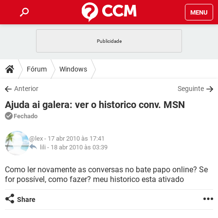
MENU
INÍCIO
JOGOS
WHATSAPP
DICAS
Fórum
Windows
CELULAR
FACEBOOK
JOGOS
WHATSAPP
DOWNLOADS
Anterior
Seguinte
OUTLOOK
EXCEL
CELULAR
FACEBOOK
Ajuda ai galera: ver o historico conv. MSN
INSTAGRAM
JOGOS
GMAIL
WHATSAPP
FÓRUM
OUTLOOK
EXCEL
Fechado
GUIA DE COMPRAS
CELULAR
FACEBOOK
INSTAGRAM
JOGOS
GMAIL
WHATSAPP
GLOSSÁRIO
OUTLOOK
@lex
- 17 abr 2010 às 17:41
EXCEL
GUIA DE COMPRAS
CELULAR
FACEBOOK
lili -
18 abr 2010 às 03:39
INSTAGRAM
JOGOS
GMAIL
WHATSAPP
OUTLOOK
EXCEL
Como ler novamente as conversas no bate papo online? Se
GUIA DE COMPRAS
CELULAR
FACEBOOK
for possível, como fazer? meu historico esta ativado
INSTAGRAM
GMAIL
OUTLOOK
EXCEL
GUIA DE COMPRAS
Share
INSTAGRAM
GMAIL