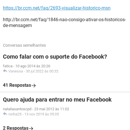
https://br.ccm.net/faq/2693-visualizar-historico-msn
http://br.ccm.net/faq/1846-nao-consigo-ativar-os-historicos-
de-mensagem
Conversas semelhantes
Como falar com o suporte do Facebook?
fatica
-
10 ago 2014 às 20:26
Vanessa
-
30 jul 2022 às 00:32
41 Respostas
Quero ajuda para entrar no meu Facebook
nataliasantoscpd
-
23 mai 2012 às 11:02
ninha25
-
13 nov 2019 às 05:05
2 Respostas