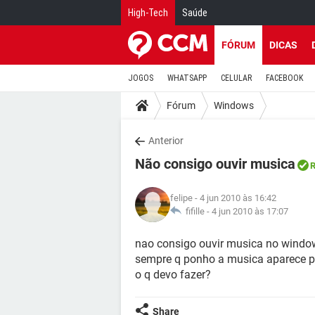
High-Tech
Saúde
FÓRUM
DICAS
JOGOS
WHATSAPP
CELULAR
FACEBOOK
Fórum
Windows
Anterior
Não consigo ouvir musica
R
felipe
- 4 jun 2010 às 16:42
fifille -
4 jun 2010 às 17:07
nao consigo ouvir musica no windo
sempre q ponho a musica aparece par
o q devo fazer?
Share