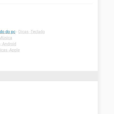
ado do pc
-
Dicas -Teclado
Música
- Android
icas -Apple