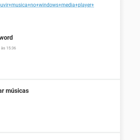
+ouvir+musica+no+windows+media+player+
 word
 às 15:36
ar músicas