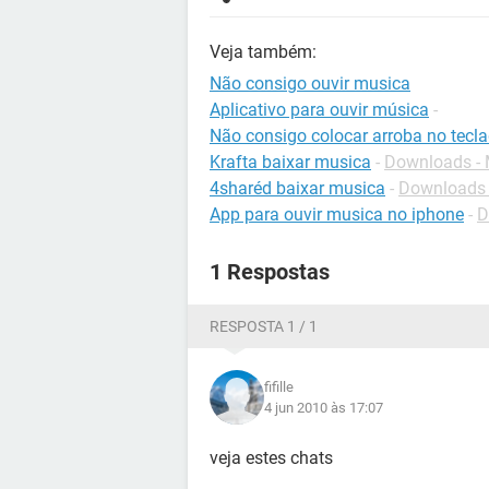
Veja também:
Não consigo ouvir musica
Aplicativo para ouvir música
-
Não consigo colocar arroba no tecl
Krafta baixar musica
-
Downloads - 
4sharéd baixar musica
-
Downloads 
App para ouvir musica no iphone
-
D
1 Respostas
RESPOSTA 1 / 1
fifille
4 jun 2010 às 17:07
veja estes chats