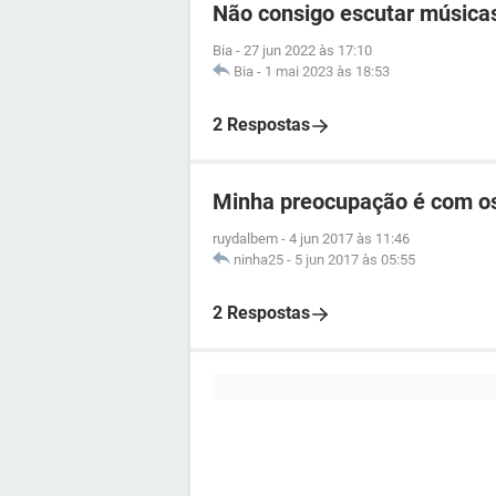
Não consigo escutar música
Bia
-
27 jun 2022 às 17:10
Bia
-
1 mai 2023 às 18:53
2 Respostas
Minha preocupação é com os
ruydalbem
-
4 jun 2017 às 11:46
ninha25
-
5 jun 2017 às 05:55
2 Respostas