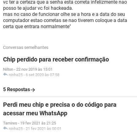
vc ter a certeza que a senha esta correta infelizmente nao
posso te ajudar vc foi hackeada.
mas no caso de funcionar olhe se a hora e a data do seu
computador estao corretas se nao tiverem coloque a data
certa que entrara normalmente"
Conversas semelhantes
Chip perdido para receber confirmação
Nilton
-
22 nov 2019 às 15:01
ninha25
-
6 set 2020 às 07:58
5 Respostas
Perdi meu chip e precisa o do código para
acessar meu WhatsApp
Tamires
-
19 fev 2021 às 21:25
ninha25
-
21 fev 2021 às 00:01