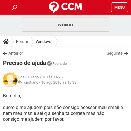
MENU
INÍCIO
JOGOS
WHATSAPP
DICAS
Fórum
Windows
CELULAR
FACEBOOK
JOGOS
WHATSAPP
DOWNLOADS
Anterior
Seguinte
OUTLOOK
EXCEL
CELULAR
FACEBOOK
Preciso de ajuda
INSTAGRAM
JOGOS
GMAIL
WHATSAPP
Fechado
FÓRUM
OUTLOOK
EXCEL
GUIA DE COMPRAS
CELULAR
FACEBOOK
luce
- 10 ago 2010 às 14:26
INSTAGRAM
JOGOS
GMAIL
WHATSAPP
GLOSSÁRIO
cristiano -
10 ago 2010 às 16:38
OUTLOOK
EXCEL
GUIA DE COMPRAS
CELULAR
FACEBOOK
INSTAGRAM
JOGOS
GMAIL
WHATSAPP
Bom dia,
OUTLOOK
EXCEL
GUIA DE COMPRAS
CELULAR
FACEBOOK
quero q me ajudem pois não consigo acessar meu email e
INSTAGRAM
GMAIL
nem meu msn e sei q a senha ta correta mas não
OUTLOOK
EXCEL
GUIA DE COMPRAS
consigo.me ajudem por favor.
INSTAGRAM
GMAIL