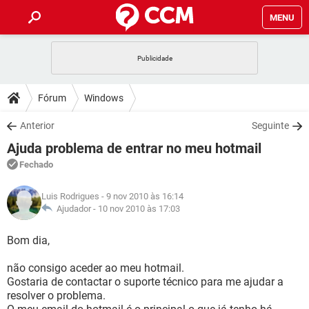
MENU
INÍCIO
JOGOS
WHATSAPP
DICAS
Fórum
Windows
CELULAR
FACEBOOK
JOGOS
WHATSAPP
DOWNLOADS
Anterior
Seguinte
OUTLOOK
EXCEL
CELULAR
FACEBOOK
Ajuda problema de entrar no meu hotmail
INSTAGRAM
JOGOS
GMAIL
WHATSAPP
FÓRUM
OUTLOOK
EXCEL
Fechado
GUIA DE COMPRAS
CELULAR
FACEBOOK
INSTAGRAM
JOGOS
GMAIL
WHATSAPP
GLOSSÁRIO
OUTLOOK
Luis Rodrigues
- 9 nov 2010 às 16:14
EXCEL
GUIA DE COMPRAS
CELULAR
FACEBOOK
Ajudador -
10 nov 2010 às 17:03
INSTAGRAM
JOGOS
GMAIL
WHATSAPP
OUTLOOK
EXCEL
Bom dia,
GUIA DE COMPRAS
CELULAR
FACEBOOK
INSTAGRAM
GMAIL
não consigo aceder ao meu hotmail.
OUTLOOK
EXCEL
GUIA DE COMPRAS
Gostaria de contactar o suporte técnico para me ajudar a
INSTAGRAM
GMAIL
resolver o problema.