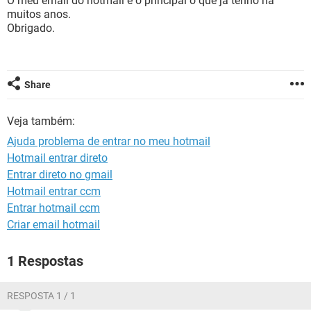
O meu email do hotmail é o principal o que já tenho há
GUIA DE COMPRAS
muitos anos.
Obrigado.
Share
Veja também:
Ajuda problema de entrar no meu hotmail
Hotmail entrar direto
Entrar direto no gmail
Hotmail entrar ccm
Entrar hotmail ccm
Criar email hotmail
1 Respostas
RESPOSTA 1 / 1