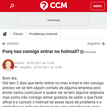
MENU
INÍCIO
JOGOS
WHATSAPP
DICAS
Fórum
Problemas Internet
CELULAR
FACEBOOK
JOGOS
WHATSAPP
DOWNLOADS
Anterior
Seguinte
OUTLOOK
EXCEL
CELULAR
FACEBOOK
Porq nao consigo entrar no hotmail?
INSTAGRAM
JOGOS
GMAIL
WHATSAPP
Fechado
FÓRUM
OUTLOOK
EXCEL
GUIA DE COMPRAS
CELULAR
FACEBOOK
silvana
- 28 fev 2011 às 12:45
INSTAGRAM
JOGOS
GMAIL
WHATSAPP
GLOSSÁRIO
serginho -
28 fev 2011 às 12:48
OUTLOOK
EXCEL
GUIA DE COMPRAS
CELULAR
FACEBOOK
INSTAGRAM
JOGOS
GMAIL
WHATSAPP
Bom dia,
OUTLOOK
EXCEL
Olá tem 2 dias que tento entrar no meu e-mail e não consigo
GUIA DE COMPRAS
CELULAR
FACEBOOK
preciso ver se tem algum contato de alguma empresa pois
INSTAGRAM
GMAIL
enviei varios curriculum e queria ver se tem alguma resposta
OUTLOOK
EXCEL
GUIA DE COMPRAS
mas como não consigo entrar gostaria de saber o que fazer
INSTAGRAM
GMAIL
afinal é o cumulo o hotmail ter esses tipos de problema e a
gente fica na mão por favor quero uma solução para esse