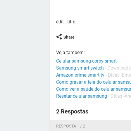
édit : titre.
Share
Veja também:
Celular samsung corby smart
Samsung smart switch
-
Downloads 
Amazon prime smart tv
-
Dicas -Ent
Como gravar a tela do celular sams
Como ver a saúde do celular samsu
Resetar celular samsung
-
Dicas -An
2 Respostas
RESPOSTA 1 / 2