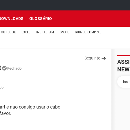
DOWNLOADS
GLOSSÁRIO
OUTLOOK
EXCEL
INSTAGRAM
GMAIL
GUIA DE COMPRAS
Seguinte
ASS
t
NEW
Fechado
05
rt e nao consigo usar o cabo
favor.