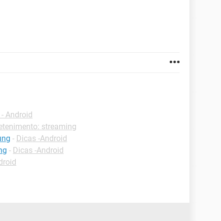
- Android
retenimento: streaming
ung
-
Dicas -Android
ng
-
Dicas -Android
droid