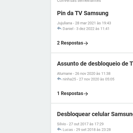
Conversas semelhantes
Pin da TV Samsung
Jujuliana
-
28 mar 2021 às 19:43
Daniel
-
3 dez 2022 às 11:41
2 Respostas
Assunto de desbloqueio de 
Atumane
-
26 nov 2020 às 11:38
ninha25
-
27 nov 2020 às 05:05
1 Respostas
Desbloquear celular Samsun
Silvio
-
27 out 2017 às 17:29
Lucas
-
29 set 2018 às 23:28