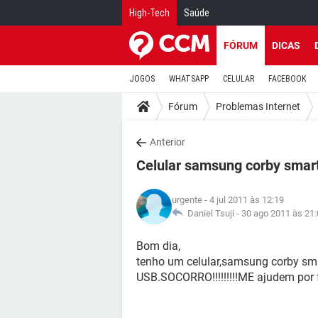
High-Tech
Saúde
FÓRUM
DICAS
JOGOS
WHATSAPP
CELULAR
FACEBOOK
Fórum
Problemas Internet
Anterior
Celular samsung corby smar
urgente
- 4 jul 2011 às 12:19
Daniel Tsuji -
30 ago 2011 às 21:
Bom dia,
tenho um celular,samsung corby sma
USB.SOCORRO!!!!!!!!!ME ajudem por 