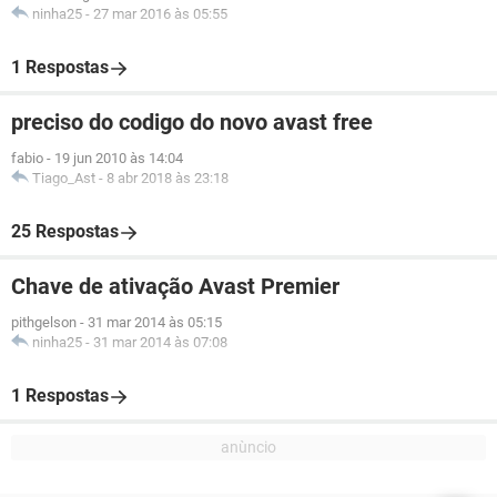
ninha25
-
27 mar 2016 às 05:55
1 Respostas
preciso do codigo do novo avast free
fabio
-
19 jun 2010 às 14:04
Tiago_Ast
-
8 abr 2018 às 23:18
25 Respostas
Chave de ativação Avast Premier
pithgelson
-
31 mar 2014 às 05:15
ninha25
-
31 mar 2014 às 07:08
1 Respostas