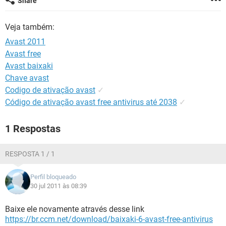
Share
GUIA DE COMPRAS
Veja também:
Avast 2011
Avast free
Avast baixaki
Chave avast
Codigo de ativação avast
✓
Código de ativação avast free antivirus até 2038
✓
1 Respostas
RESPOSTA 1 / 1
Perfil bloqueado
30 jul 2011 às 08:39
Baixe ele novamente através desse link
https://br.ccm.net/download/baixaki-6-avast-free-antivirus