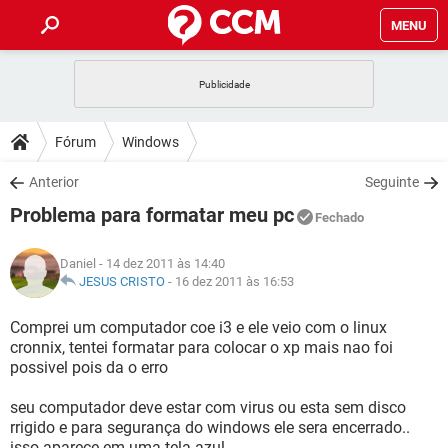
MENU
INÍCIO
JOGOS
WHATSAPP
DICAS
Fórum
Windows
CELULAR
FACEBOOK
JOGOS
WHATSAPP
DOWNLOADS
Anterior
Seguinte
OUTLOOK
EXCEL
CELULAR
FACEBOOK
Problema para formatar meu pc
INSTAGRAM
JOGOS
GMAIL
WHATSAPP
Fechado
FÓRUM
OUTLOOK
EXCEL
GUIA DE COMPRAS
CELULAR
FACEBOOK
Daniel
- 14 dez 2011 às 14:40
INSTAGRAM
JOGOS
GMAIL
WHATSAPP
GLOSSÁRIO
JESUS CRISTO
-
16 dez 2011 às 16:53
OUTLOOK
EXCEL
GUIA DE COMPRAS
CELULAR
FACEBOOK
INSTAGRAM
JOGOS
GMAIL
WHATSAPP
Comprei um computador coe i3 e ele veio com o linux
OUTLOOK
EXCEL
cronnix, tentei formatar para colocar o xp mais nao foi
GUIA DE COMPRAS
CELULAR
FACEBOOK
possivel pois da o erro
INSTAGRAM
GMAIL
OUTLOOK
EXCEL
GUIA DE COMPRAS
seu computador deve estar com virus ou esta sem disco
INSTAGRAM
GMAIL
rrigido e para segurança do windows ele sera encerrado..
isso aparece em uma tela azul..