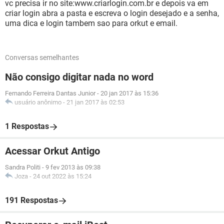
vc precisa ir no site:www.criarlogin.com.br e depois va em
criar login abra a pasta e escreva o login desejado e a senha,
uma dica e login tambem sao para orkut e email.
Conversas semelhantes
Não consigo digitar nada no word
Fernando Ferreira Dantas Junior
-
20 jan 2017 às 15:36
usuário anônimo
-
21 jan 2017 às 02:53
1 Respostas
Acessar Orkut Antigo
Sandra Politi
-
9 fev 2013 às 09:38
Joza
-
24 out 2022 às 15:24
191 Respostas