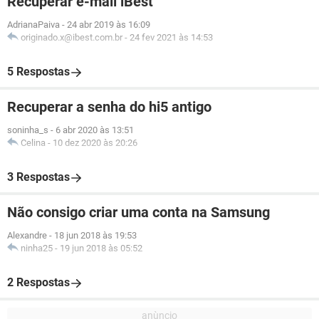
Recuperar e-mail iBest
AdrianaPaiva
-
24 abr 2019 às 16:09
originado.x@ibest.com.br
-
24 fev 2021 às 14:53
5 Respostas
Recuperar a senha do hi5 antigo
soninha_s
-
6 abr 2020 às 13:51
Celina
-
10 dez 2020 às 20:26
3 Respostas
Não consigo criar uma conta na Samsung
Alexandre
-
18 jun 2018 às 19:53
ninha25
-
19 jun 2018 às 05:52
2 Respostas