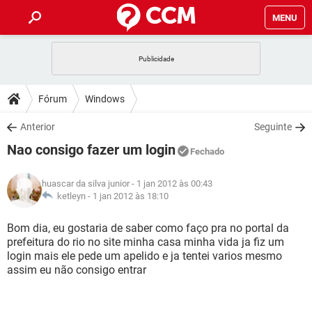
MENU
INÍCIO
JOGOS
WHATSAPP
DICAS
Fórum
Windows
CELULAR
FACEBOOK
JOGOS
WHATSAPP
DOWNLOADS
Anterior
Seguinte
OUTLOOK
EXCEL
CELULAR
FACEBOOK
Nao consigo fazer um login
INSTAGRAM
JOGOS
GMAIL
WHATSAPP
Fechado
FÓRUM
OUTLOOK
EXCEL
GUIA DE COMPRAS
CELULAR
FACEBOOK
huascar da silva junior
- 1 jan 2012 às 00:43
INSTAGRAM
JOGOS
GMAIL
WHATSAPP
GLOSSÁRIO
ketleyn -
1 jan 2012 às 18:10
OUTLOOK
EXCEL
GUIA DE COMPRAS
CELULAR
FACEBOOK
INSTAGRAM
JOGOS
GMAIL
WHATSAPP
Bom dia, eu gostaria de saber como faço pra no portal da
OUTLOOK
EXCEL
prefeitura do rio no site minha casa minha vida ja fiz um
GUIA DE COMPRAS
CELULAR
FACEBOOK
login mais ele pede um apelido e ja tentei varios mesmo
INSTAGRAM
GMAIL
assim eu não consigo entrar
OUTLOOK
EXCEL
GUIA DE COMPRAS
INSTAGRAM
GMAIL