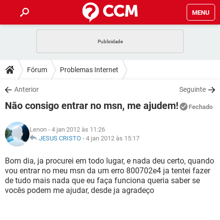
MENU
INÍCIO
JOGOS
WHATSAPP
DICAS
Fórum
Problemas Internet
CELULAR
FACEBOOK
JOGOS
WHATSAPP
DOWNLOADS
Anterior
Seguinte
OUTLOOK
EXCEL
CELULAR
FACEBOOK
Não consigo entrar no msn, me ajudem!
INSTAGRAM
JOGOS
GMAIL
WHATSAPP
Fechado
FÓRUM
OUTLOOK
EXCEL
GUIA DE COMPRAS
CELULAR
FACEBOOK
Lenon
- 4 jan 2012 às 11:26
INSTAGRAM
JOGOS
GMAIL
WHATSAPP
GLOSSÁRIO
JESUS CRISTO
-
4 jan 2012 às 15:17
OUTLOOK
EXCEL
GUIA DE COMPRAS
CELULAR
FACEBOOK
INSTAGRAM
JOGOS
GMAIL
WHATSAPP
Bom dia, ja procurei em todo lugar, e nada deu certo, quando
OUTLOOK
EXCEL
vou entrar no meu msn da um erro 800702e4 ja tentei fazer
GUIA DE COMPRAS
CELULAR
FACEBOOK
de tudo mais nada que eu faça funciona queria saber se
INSTAGRAM
GMAIL
vocês podem me ajudar, desde ja agradeço
OUTLOOK
EXCEL
GUIA DE COMPRAS
INSTAGRAM
GMAIL