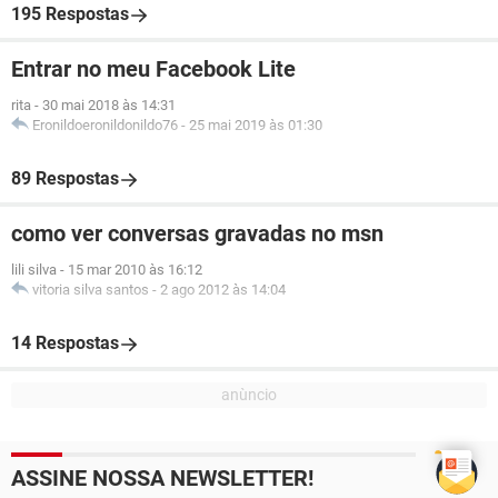
195 Respostas
Entrar no meu Facebook Lite
rita
-
30 mai 2018 às 14:31
Eronildoeronildonildo76
-
25 mai 2019 às 01:30
89 Respostas
como ver conversas gravadas no msn
lili silva
-
15 mar 2010 às 16:12
vitoria silva santos
-
2 ago 2012 às 14:04
14 Respostas
ASSINE NOSSA NEWSLETTER!