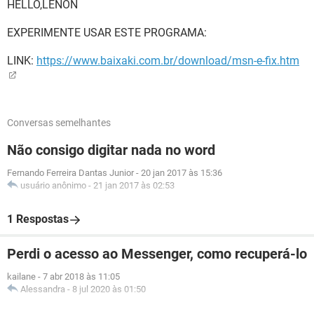
HELLO,LENON
EXPERIMENTE USAR ESTE PROGRAMA:
LINK:
https://www.baixaki.com.br/download/msn-e-fix.htm
Conversas semelhantes
Não consigo digitar nada no word
Fernando Ferreira Dantas Junior
-
20 jan 2017 às 15:36
usuário anônimo
-
21 jan 2017 às 02:53
1 Respostas
Perdi o acesso ao Messenger, como recuperá-lo
kailane
-
7 abr 2018 às 11:05
Alessandra
-
8 jul 2020 às 01:50