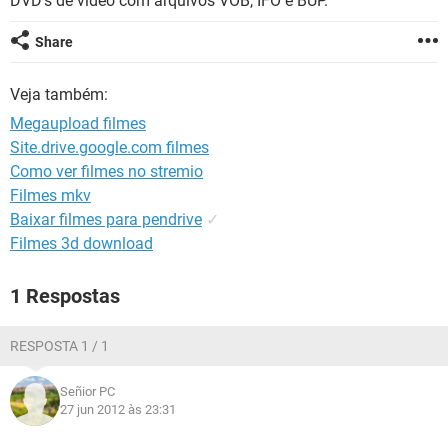
DVD's de vídeo com arquivos VOB, IFO e BUP.
GUIA DE COMPRAS
Share
Veja também:
Megaupload filmes
Site.drive.google.com filmes
Como ver filmes no stremio
Filmes mkv
Baixar filmes para pendrive
✓
Filmes 3d download
1 Respostas
RESPOSTA 1 / 1
Señior PC
27 jun 2012 às 23:31