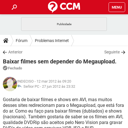
MENU
INÍCIO
JOGOS
WHATSAPP
DICAS
Fórum
Problemas Internet
CELULAR
FACEBOOK
JOGOS
WHATSAPP
DOWNLOADS
Anterior
Seguinte
OUTLOOK
EXCEL
CELULAR
FACEBOOK
Baixar filmes sem depender do Megaupload.
INSTAGRAM
JOGOS
GMAIL
WHATSAPP
FÓRUM
OUTLOOK
EXCEL
Fechado
GUIA DE COMPRAS
CELULAR
FACEBOOK
INSTAGRAM
JOGOS
GMAIL
WHATSAPP
GLOSSÁRIO
OUTLOOK
INDECISO
- 12 mar 2012 às 09:20
EXCEL
GUIA DE COMPRAS
CELULAR
FACEBOOK
Señior PC -
27 jun 2012 às 23:32
INSTAGRAM
JOGOS
GMAIL
WHATSAPP
OUTLOOK
EXCEL
Gostaria de baixar filmes e shows em AVI, mas muitos
GUIA DE COMPRAS
CELULAR
FACEBOOK
desses sites redirecionam para o Megaupload, que está fora
INSTAGRAM
GMAIL
do ar. Como eu faço para baixar filmes (dublados) e shows
OUTLOOK
EXCEL
GUIA DE COMPRAS
(nacionais). Também gostaria de saber se os filmes em AVI,
INSTAGRAM
GMAIL
qualidade DVDRip são aceitos pelo Nero Vision para gravar