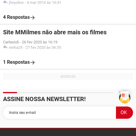
jhoyolive
-
4 mar 2016 às 16:41
4 Respostas
Site MMilmes não abre mais os filmes
Carlasioli
-
26 fev 2020 às 16:19
ninha25
-
27 fev 2020 às 06:35
1 Respostas
ASSINE NOSSA NEWSLETTER!