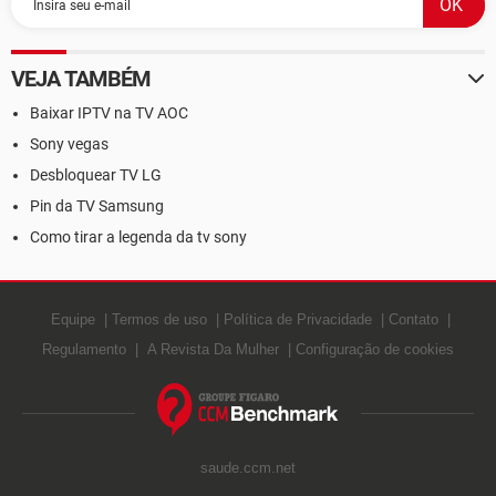
VEJA TAMBÉM
Baixar IPTV na TV AOC
Sony vegas
Desbloquear TV LG
Pin da TV Samsung
Como tirar a legenda da tv sony
Equipe
Termos de uso
Política de Privacidade
Contato
Regulamento
A Revista Da Mulher
Configuração de cookies
saude.ccm.net