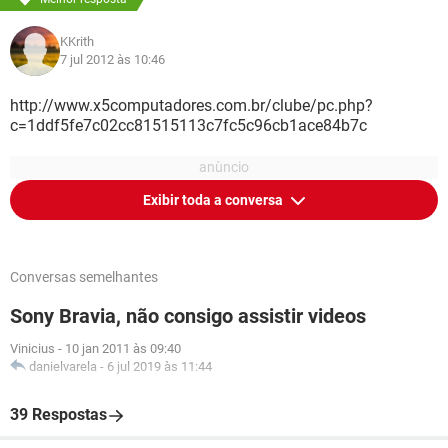
KKrith
7 jul 2012 às 10:46
http://www.x5computadores.com.br/clube/pc.php?
c=1ddf5fe7c02cc81515113c7fc5c96cb1ace84b7c
Exibir toda a conversa
Conversas semelhantes
Sony Bravia, não consigo assistir videos
Vinicius
-
10 jan 2011 às 09:40
danielvarela
-
6 jul 2019 às 11:44
39 Respostas