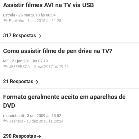
Assistir filmes AVI na TV via USB
Estrela
-
26 mai 2010 às 08:54
Paulinha
-
1 jan 2018 às 11:28
317 Respostas
Como assistir filme de pen drive na TV?
MF
-
21 jan 2011 às 07:19
JEFFERSON
-
5 mai 2017 às 19:46
21 Respostas
Formato geralmente aceito em aparelhos de
DVD
marcioburiti
-
3 set 2009 às 13:52
Jsantos
-
13 dez 2018 às 20:24
290 Respostas