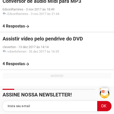
Conversor de áudio MIdi para MP3
EdsonRamires
-
3 nov 2017 às 18:49
EdsonRamires
-
3 nov 2017 às 21:44
4 Respostas
Assistir vídeo pelo pendrive do DVD
cleverton
-
13 dez 2017 às 14:14
robertoferrari
-
26 dez 2017 às 16:35
4 Respostas
ASSINE NOSSA NEWSLETTER!