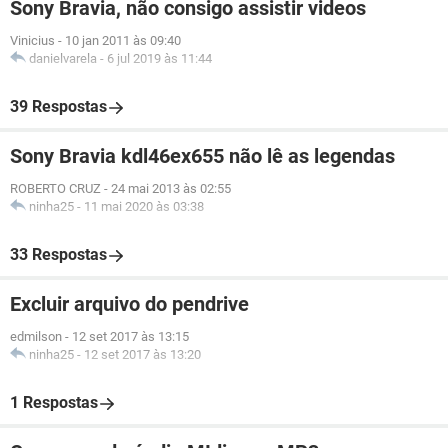
Sony Bravia, não consigo assistir videos
Vinicius
-
10 jan 2011 às 09:40
danielvarela
-
6 jul 2019 às 11:44
39 Respostas
Sony Bravia kdl46ex655 não lê as legendas
ROBERTO CRUZ
-
24 mai 2013 às 02:55
ninha25
-
11 mai 2020 às 03:38
33 Respostas
Excluir arquivo do pendrive
edmilson
-
12 set 2017 às 13:15
ninha25
-
12 set 2017 às 13:20
1 Respostas