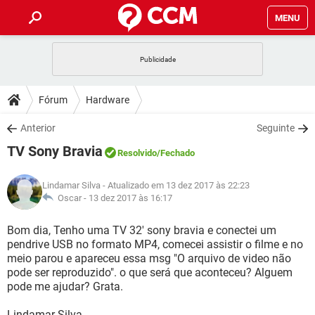
MENU
INÍCIO
JOGOS
WHATSAPP
DICAS
Fórum
Hardware
CELULAR
FACEBOOK
JOGOS
WHATSAPP
DOWNLOADS
Anterior
Seguinte
OUTLOOK
EXCEL
CELULAR
FACEBOOK
TV Sony Bravia
INSTAGRAM
JOGOS
GMAIL
WHATSAPP
Resolvido
/Fechado
FÓRUM
OUTLOOK
EXCEL
GUIA DE COMPRAS
CELULAR
FACEBOOK
Lindamar Silva
- Atualizado em 13 dez 2017 às 22:23
INSTAGRAM
JOGOS
GMAIL
WHATSAPP
GLOSSÁRIO
Oscar -
13 dez 2017 às 16:17
OUTLOOK
EXCEL
GUIA DE COMPRAS
CELULAR
FACEBOOK
INSTAGRAM
JOGOS
GMAIL
WHATSAPP
Bom dia, Tenho uma TV 32' sony bravia e conectei um
OUTLOOK
EXCEL
pendrive USB no formato MP4, comecei assistir o filme e no
GUIA DE COMPRAS
CELULAR
FACEBOOK
meio parou e apareceu essa msg "O arquivo de video não
INSTAGRAM
GMAIL
pode ser reproduzido". o que será que aconteceu? Alguem
OUTLOOK
EXCEL
GUIA DE COMPRAS
pode me ajudar? Grata.
INSTAGRAM
GMAIL
Lindamar Silva