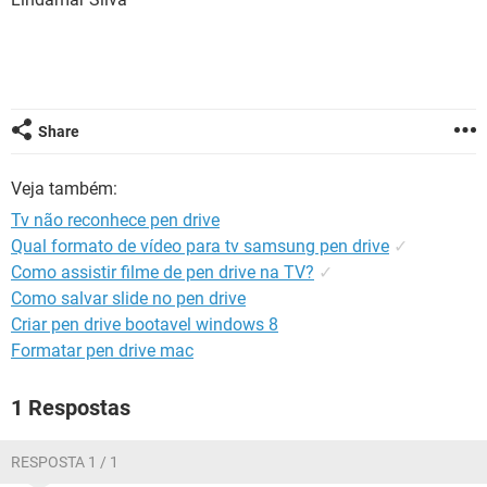
GUIA DE COMPRAS
Share
Veja também:
Tv não reconhece pen drive
Qual formato de vídeo para tv samsung pen drive
✓
Como assistir filme de pen drive na TV?
✓
Como salvar slide no pen drive
Criar pen drive bootavel windows 8
Formatar pen drive mac
1 Respostas
RESPOSTA 1 / 1