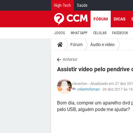
High-Tech
Saúde
FÓRUM
DICAS
JOGOS
WHATSAPP
CELULAR
FACEBOOK
Fórum
Áudio e vídeo
Anterior
Assistir vídeo pelo pendrive
cleverton
- Atualizado em 27 dez 201
robertoferrari
-
26 dez 2017 às 16
Bom dia, comprei um aparelho dvd p
pelo USB, alguém pode me ajudar?