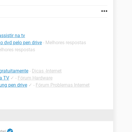
sistir na tv
o dvd pelo pen drive
- Melhores respostas
elhores respostas
 gratuitamente
-
Dicas -Internet
na TV
✓
-
Fórum Hardware
ung pen drive
✓
-
Fórum Problemas Internet
dari