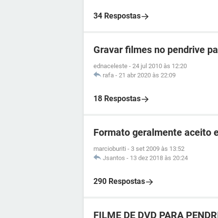
34 Respostas
Gravar filmes no pendrive pa
ednaceleste
-
24 jul 2010 às 12:20
rafa
-
21 abr 2020 às 22:09
18 Respostas
Formato geralmente aceito 
marcioburiti
-
3 set 2009 às 13:52
Jsantos
-
13 dez 2018 às 20:24
290 Respostas
FILME DE DVD PARA PENDR