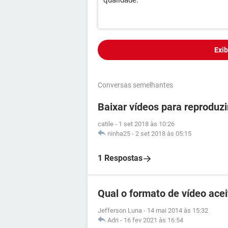
qualidade.
Exib
Conversas semelhantes
Baixar vídeos para reprodu
catile
-
1 set 2018 às 10:26
ninha25
-
2 set 2018 às 05:15
1 Respostas
Qual o formato de vídeo ace
Jefferson Luna
-
14 mai 2014 às 15:32
Adri
-
16 fev 2021 às 16:54