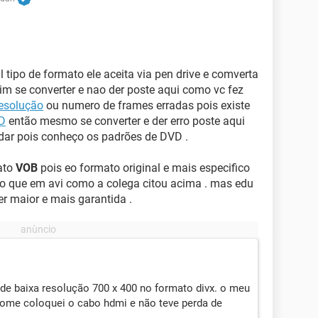
 tipo de formato ele aceita via pen drive e comverta
m se converter e nao der poste aqui como vc fez
esolução
ou numero de frames erradas pois existe
D
então mesmo se converter e der erro poste aqui
dar pois conheço os padrões de DVD .
mato
VOB
pois eo formato original e mais especifico
do que em avi como a colega citou acima . mas edu
er maior e mais garantida .
de baixa resolução 700 x 400 no formato divx. o meu
ome coloquei o cabo hdmi e não teve perda de