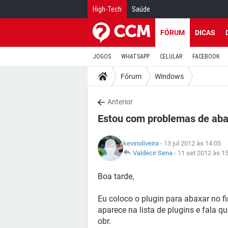
High-Tech
Saúde
FÓRUM
DICAS
JOGOS
WHATSAPP
CELULAR
FACEBOOK
Fórum
Windows
Anterior
Estou com problemas de abai
kevinoliveira
- 13 jul 2012 às 14:05
Valdecir Sena
-
11 set 2012 às 1
Boa tarde,
Eu coloco o plugin para abaxar no f
aparece na lista de plugins e fala q
obr.