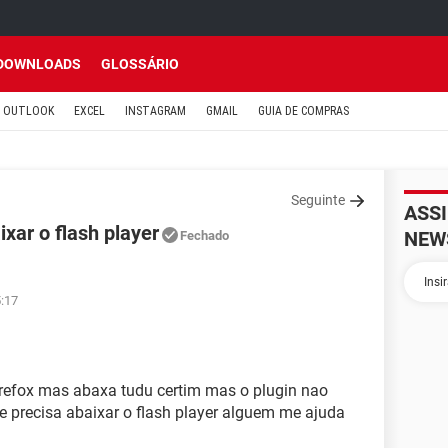
DOWNLOADS
GLOSSÁRIO
OUTLOOK
EXCEL
INSTAGRAM
GMAIL
GUIA DE COMPRAS
Seguinte
ASS
xar o flash player
NEW
Fechado
5:17
irefox mas abaxa tudu certim mas o plugin nao
ue precisa abaixar o flash player alguem me ajuda