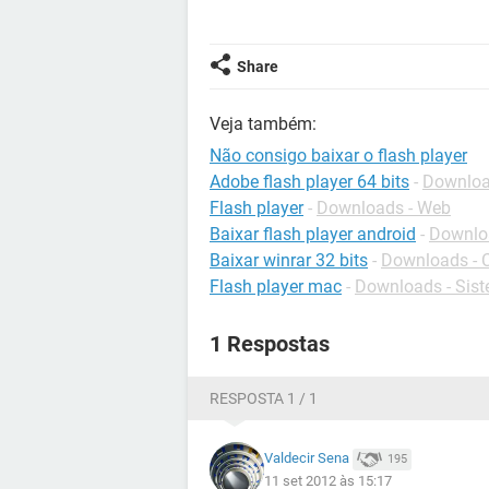
Share
Veja também:
Não consigo baixar o flash player
Adobe flash player 64 bits
-
Download
Flash player
-
Downloads - Web
Baixar flash player android
-
Downlo
Baixar winrar 32 bits
-
Downloads - 
Flash player mac
-
Downloads - Sis
1 Respostas
RESPOSTA 1 / 1
Valdecir Sena
195
11 set 2012 às 15:17