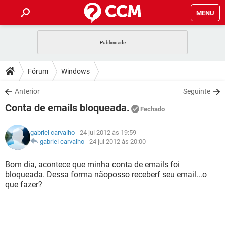
MENU
INÍCIO
JOGOS
WHATSAPP
DICAS
Fórum
Windows
CELULAR
FACEBOOK
JOGOS
WHATSAPP
DOWNLOADS
Anterior
Seguinte
OUTLOOK
EXCEL
CELULAR
FACEBOOK
Conta de emails bloqueada.
INSTAGRAM
JOGOS
GMAIL
WHATSAPP
Fechado
FÓRUM
OUTLOOK
EXCEL
GUIA DE COMPRAS
CELULAR
FACEBOOK
gabriel carvalho
- 24 jul 2012 às 19:59
INSTAGRAM
JOGOS
GMAIL
WHATSAPP
GLOSSÁRIO
gabriel carvalho
-
24 jul 2012 às 20:00
OUTLOOK
EXCEL
GUIA DE COMPRAS
CELULAR
FACEBOOK
INSTAGRAM
JOGOS
GMAIL
WHATSAPP
Bom dia, acontece que minha conta de emails foi
OUTLOOK
EXCEL
bloqueada. Dessa forma nãoposso receberf seu email...o
GUIA DE COMPRAS
CELULAR
FACEBOOK
que fazer?
INSTAGRAM
GMAIL
OUTLOOK
EXCEL
GUIA DE COMPRAS
INSTAGRAM
GMAIL