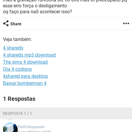
GUIA DE COMPRAS
esse erro força o desligamento
oq faço para naõ acontecer isso?
Share
Veja também:
4 shareds
4 shareds mp3 download
The sims 4 download
Gta 4 codigos
4shared para desktop
Baixar bomberman 4
1 Respostas
RESPOSTA 1 / 1
Perfil bloqueado