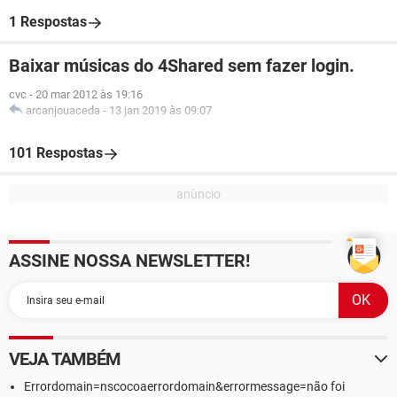
1 Respostas
Baixar músicas do 4Shared sem fazer login.
cvc
-
20 mar 2012 às 19:16
arcanjouaceda
-
13 jan 2019 às 09:07
101 Respostas
ASSINE NOSSA NEWSLETTER!
VEJA TAMBÉM
Errordomain=nscocoaerrordomain&errormessage=não foi