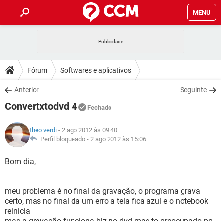
MENU
INÍCIO
JOGOS
WHATSAPP
DICAS
Fórum
Softwares e aplicativos
CELULAR
FACEBOOK
JOGOS
WHATSAPP
DOWNLOADS
Anterior
Seguinte
OUTLOOK
EXCEL
CELULAR
FACEBOOK
Convertxtodvd 4
INSTAGRAM
JOGOS
GMAIL
WHATSAPP
Fechado
FÓRUM
OUTLOOK
EXCEL
GUIA DE COMPRAS
CELULAR
FACEBOOK
theo verdi
- 2 ago 2012 às 09:40
INSTAGRAM
JOGOS
GMAIL
WHATSAPP
GLOSSÁRIO
Perfil bloqueado -
2 ago 2012 às 15:06
OUTLOOK
EXCEL
GUIA DE COMPRAS
CELULAR
FACEBOOK
INSTAGRAM
JOGOS
GMAIL
WHATSAPP
Bom dia,
OUTLOOK
EXCEL
GUIA DE COMPRAS
CELULAR
FACEBOOK
INSTAGRAM
GMAIL
meu problema é no final da gravação, o programa grava
OUTLOOK
EXCEL
GUIA DE COMPRAS
certo, mas no final da um erro a tela fica azul e o notebook
INSTAGRAM
GMAIL
reinicia
mas a gravação funciona blz no dvd mas to preocupado pq