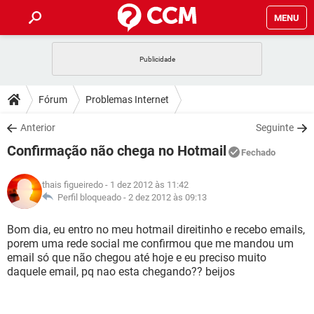
MENU
INÍCIO
JOGOS
WHATSAPP
DICAS
Fórum
Problemas Internet
CELULAR
FACEBOOK
JOGOS
WHATSAPP
DOWNLOADS
Anterior
Seguinte
OUTLOOK
EXCEL
CELULAR
FACEBOOK
Confirmação não chega no Hotmail
INSTAGRAM
JOGOS
GMAIL
WHATSAPP
Fechado
FÓRUM
OUTLOOK
EXCEL
GUIA DE COMPRAS
CELULAR
FACEBOOK
thais figueiredo
- 1 dez 2012 às 11:42
INSTAGRAM
JOGOS
GMAIL
WHATSAPP
GLOSSÁRIO
Perfil bloqueado -
2 dez 2012 às 09:13
OUTLOOK
EXCEL
GUIA DE COMPRAS
CELULAR
FACEBOOK
INSTAGRAM
JOGOS
GMAIL
WHATSAPP
Bom dia, eu entro no meu hotmail direitinho e recebo emails,
OUTLOOK
EXCEL
porem uma rede social me confirmou que me mandou um
GUIA DE COMPRAS
CELULAR
FACEBOOK
email só que não chegou até hoje e eu preciso muito
INSTAGRAM
GMAIL
daquele email, pq nao esta chegando?? beijos
OUTLOOK
EXCEL
GUIA DE COMPRAS
INSTAGRAM
GMAIL