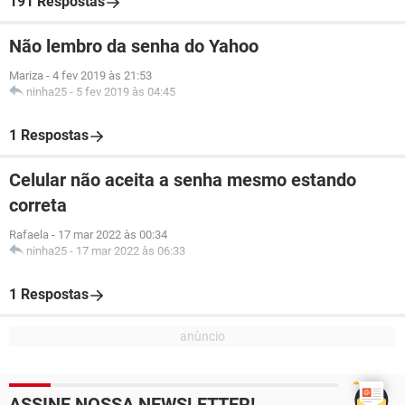
191 Respostas
Não lembro da senha do Yahoo
Mariza
-
4 fev 2019 às 21:53
ninha25
-
5 fev 2019 às 04:45
1 Respostas
Celular não aceita a senha mesmo estando
correta
Rafaela
-
17 mar 2022 às 00:34
ninha25
-
17 mar 2022 às 06:33
1 Respostas
ASSINE NOSSA NEWSLETTER!