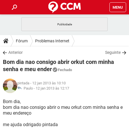
MENU
INÍCIO
JOGOS
WHATSAPP
DICAS
Fórum
Problemas Internet
CELULAR
FACEBOOK
JOGOS
WHATSAPP
DOWNLOADS
Anterior
Seguinte
OUTLOOK
EXCEL
CELULAR
FACEBOOK
Bom dia nao consigo abrir orkut com minha
INSTAGRAM
JOGOS
GMAIL
WHATSAPP
FÓRUM
OUTLOOK
EXCEL
senha e meu ender
Fechado
GUIA DE COMPRAS
CELULAR
FACEBOOK
INSTAGRAM
JOGOS
GMAIL
WHATSAPP
GLOSSÁRIO
OUTLOOK
EXCEL
pintada
- 12 jan 2013 às 10:10
GUIA DE COMPRAS
CELULAR
FACEBOOK
Paulo -
12 jan 2013 às 12:17
INSTAGRAM
JOGOS
GMAIL
WHATSAPP
OUTLOOK
EXCEL
Bom dia,
GUIA DE COMPRAS
CELULAR
FACEBOOK
INSTAGRAM
GMAIL
bom dia nao consigo abrir o meu orkut com minha senha e
OUTLOOK
EXCEL
meu endereço
GUIA DE COMPRAS
INSTAGRAM
GMAIL
me ajuda odrigado pintada