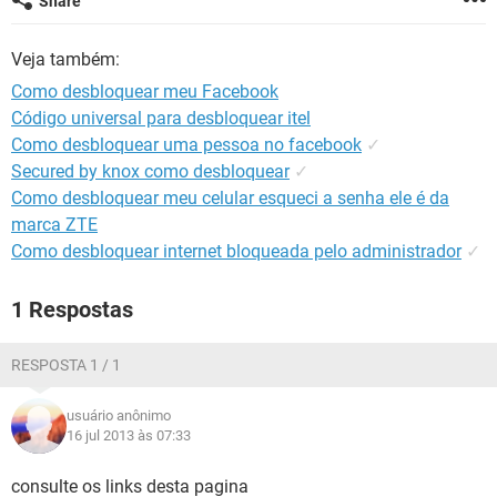
Share
GUIA DE COMPRAS
Veja também:
Como desbloquear meu Facebook
Código universal para desbloquear itel
Como desbloquear uma pessoa no facebook
✓
Secured by knox como desbloquear
✓
Como desbloquear meu celular esqueci a senha ele é da
marca ZTE
Como desbloquear internet bloqueada pelo administrador
✓
1 Respostas
RESPOSTA 1 / 1
usuário anônimo
16 jul 2013 às 07:33
consulte os links desta pagina