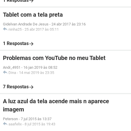
1 Respostas
Tablet com a tela preta
Gidelvan Andrade De Jesus
-
24 abr 2017 às 23:16
ninha25
-
25 abr 2017 às 05:11
1 Respostas
Problemas com YouTube no meu Tablet
Andr_4951
-
16 jan 2019 às 08:52
Dina
-
14 mai 2019 às 23:35
7 Respostas
A luz azul da tela acende mais n aparece
imagem
Peterson
-
7 jul 2015 às 13:37
aaafelix
-
8 jul 2015 às 19:43