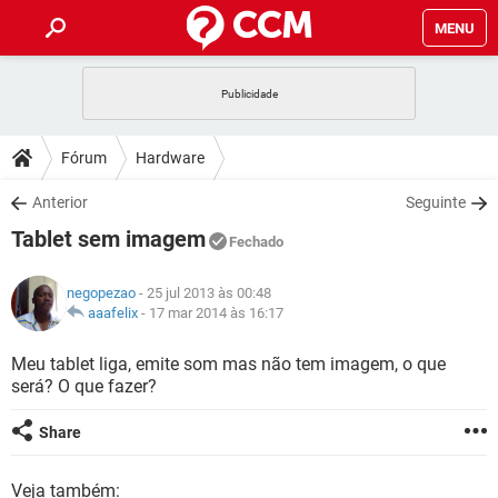
MENU
INÍCIO
JOGOS
WHATSAPP
DICAS
Fórum
Hardware
CELULAR
FACEBOOK
JOGOS
WHATSAPP
DOWNLOADS
Anterior
Seguinte
OUTLOOK
EXCEL
CELULAR
FACEBOOK
Tablet sem imagem
INSTAGRAM
JOGOS
GMAIL
WHATSAPP
Fechado
FÓRUM
OUTLOOK
EXCEL
GUIA DE COMPRAS
CELULAR
FACEBOOK
negopezao
- 25 jul 2013 às 00:48
INSTAGRAM
JOGOS
GMAIL
WHATSAPP
GLOSSÁRIO
aaafelix
-
17 mar 2014 às 16:17
OUTLOOK
EXCEL
GUIA DE COMPRAS
CELULAR
FACEBOOK
INSTAGRAM
JOGOS
GMAIL
WHATSAPP
Meu tablet liga, emite som mas não tem imagem, o que
OUTLOOK
EXCEL
será? O que fazer?
GUIA DE COMPRAS
CELULAR
FACEBOOK
INSTAGRAM
GMAIL
OUTLOOK
EXCEL
Share
GUIA DE COMPRAS
INSTAGRAM
GMAIL
Veja também: