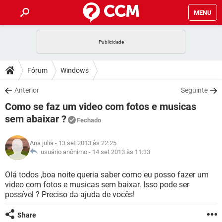
MENU
INÍCIO
JOGOS
WHATSAPP
DICAS
Fórum
Windows
CELULAR
FACEBOOK
JOGOS
WHATSAPP
DOWNLOADS
Anterior
Seguinte
OUTLOOK
EXCEL
CELULAR
FACEBOOK
Como se faz um video com fotos e musicas
INSTAGRAM
JOGOS
GMAIL
WHATSAPP
FÓRUM
OUTLOOK
EXCEL
sem abaixar ?
Fechado
GUIA DE COMPRAS
CELULAR
FACEBOOK
INSTAGRAM
JOGOS
GMAIL
WHATSAPP
GLOSSÁRIO
OUTLOOK
EXCEL
Ana julia
- 13 set 2013 às 22:25
GUIA DE COMPRAS
CELULAR
FACEBOOK
usuário anônimo -
14 set 2013 às 11:33
INSTAGRAM
JOGOS
GMAIL
WHATSAPP
OUTLOOK
EXCEL
Olá todos ,boa noite queria saber como eu posso fazer um
GUIA DE COMPRAS
CELULAR
FACEBOOK
INSTAGRAM
GMAIL
video com fotos e musicas sem baixar. Isso pode ser
OUTLOOK
EXCEL
possível ? Preciso da ajuda de vocês!
GUIA DE COMPRAS
INSTAGRAM
GMAIL
Share