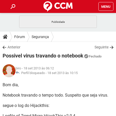
MENU
INÍCIO
JOGOS
WHATSAPP
DICAS
Fórum
Segurança
CELULAR
FACEBOOK
JOGOS
WHATSAPP
DOWNLOADS
Anterior
Seguinte
OUTLOOK
EXCEL
CELULAR
FACEBOOK
Possivel virus travando o notebook
INSTAGRAM
JOGOS
GMAIL
WHATSAPP
Fechado
FÓRUM
OUTLOOK
EXCEL
GUIA DE COMPRAS
CELULAR
FACEBOOK
biro
- 18 set 2013 às 06:12
INSTAGRAM
JOGOS
GMAIL
WHATSAPP
GLOSSÁRIO
Perfil bloqueado -
18 set 2013 às 10:15
OUTLOOK
EXCEL
GUIA DE COMPRAS
CELULAR
FACEBOOK
INSTAGRAM
JOGOS
GMAIL
WHATSAPP
Bom dia,
OUTLOOK
EXCEL
GUIA DE COMPRAS
CELULAR
FACEBOOK
Notebook travando o tempo todo. Suspeito que seja virus.
INSTAGRAM
GMAIL
OUTLOOK
EXCEL
GUIA DE COMPRAS
segue o log do Hijackthis:
INSTAGRAM
GMAIL
Logfile of Trend Micro HijackThis v2.0.4