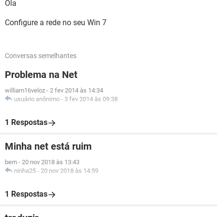
Ola
Configure a rede no seu Win 7
Conversas semelhantes
Problema na Net
william16veloz
-
2 fev 2014 às 14:34
usuário anônimo
-
3 fev 2014 às 09:38
1 Respostas
Minha net está ruim
bem
-
20 nov 2018 às 13:43
ninha25
-
20 nov 2018 às 14:59
1 Respostas