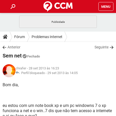
MENU
INÍCIO
JOGOS
WHATSAPP
DICAS
Fórum
Problemas Internet
CELULAR
FACEBOOK
JOGOS
WHATSAPP
DOWNLOADS
Anterior
Seguinte
OUTLOOK
EXCEL
CELULAR
FACEBOOK
Sem net
INSTAGRAM
JOGOS
GMAIL
WHATSAPP
Fechado
FÓRUM
OUTLOOK
EXCEL
GUIA DE COMPRAS
CELULAR
FACEBOOK
chrafer
- 28 set 2013 às 16:23
INSTAGRAM
JOGOS
GMAIL
WHATSAPP
GLOSSÁRIO
Perfil bloqueado -
29 set 2013 às 14:05
OUTLOOK
EXCEL
GUIA DE COMPRAS
CELULAR
FACEBOOK
INSTAGRAM
JOGOS
GMAIL
WHATSAPP
Bom dia,
OUTLOOK
EXCEL
GUIA DE COMPRAS
CELULAR
FACEBOOK
INSTAGRAM
GMAIL
OUTLOOK
EXCEL
GUIA DE COMPRAS
eu estou com um note book xp e um pc windowns 7 o xp
INSTAGRAM
GMAIL
funciona a net e o win..7 dis que não tem acesso a internete
e ai eu faço o que?