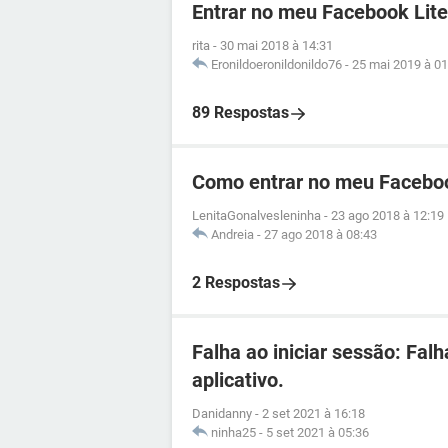
Entrar no meu Facebook Lite
rita
-
30 mai 2018 à 14:31
Eronildoeronildonildo76
-
25 mai 2019 à 01
89 Respostas
Como entrar no meu Facebo
LenitaGonalvesleninha
-
23 ago 2018 à 12:19
Andreia
-
27 ago 2018 à 08:43
2 Respostas
Falha ao iniciar sessão: Fal
aplicativo.
Danidanny
-
2 set 2021 à 16:18
ninha25
-
5 set 2021 à 05:36