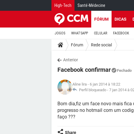
High-Tech
Santé-Médecine
FÓRUM
DICAS
JOGOS
WHATSAPP
CELULAR
FACEBOOK
Fórum
Rede social
Anterior
Facebook confirmar
Fechado
Aline lira
- 6 jan 2014 à 18:22
Perfil bloqueado -
7 jan 2014 à 0
Bom dia,fiz um face novo mais fica 
progresso no hotmail com um codigo
faço ???
Share