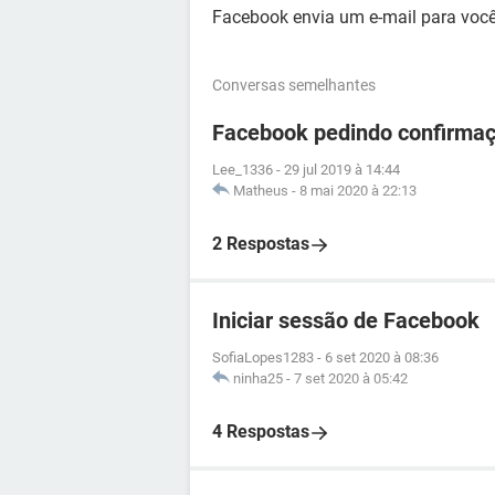
Facebook envia um e-mail para voc
Conversas semelhantes
Facebook pedindo confirmaç
Lee_1336
-
29 jul 2019 à 14:44
Matheus
-
8 mai 2020 à 22:13
2 Respostas
Iniciar sessão de Facebook
SofiaLopes1283
-
6 set 2020 à 08:36
ninha25
-
7 set 2020 à 05:42
4 Respostas