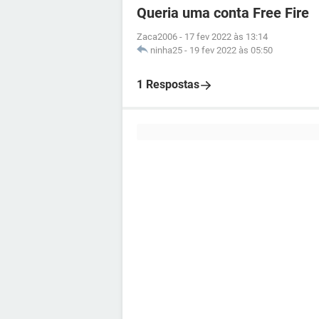
Queria uma conta Free Fire
Zaca2006
-
17 fev 2022 às 13:14
ninha25
-
19 fev 2022 às 05:50
1 Respostas