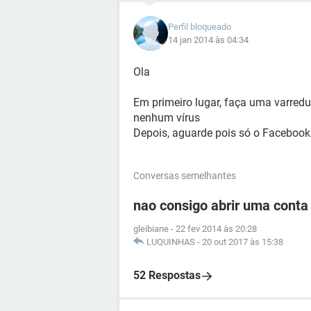
Perfil bloqueado
14 jan 2014 às 04:34
Ola
Em primeiro lugar, faça uma varredur
nenhum vírus
Depois, aguarde pois só o Facebook 
Conversas semelhantes
nao consigo abrir uma cont
gleibiane
-
22 fev 2014 às 20:28
LUQUINHAS
-
20 out 2017 às 15:38
52 Respostas