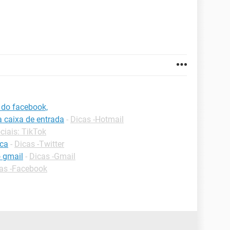
 do facebook,
a caixa de entrada
-
Dicas -Hotmail
ciais: TikTok
ica
-
Dicas -Twitter
 gmail
-
Dicas -Gmail
as -Facebook