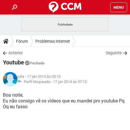
MENU
INÍCIO
JOGOS
WHATSAPP
DICAS
Fórum
Problemas Internet
CELULAR
FACEBOOK
JOGOS
WHATSAPP
DOWNLOADS
Anterior
Seguinte
OUTLOOK
EXCEL
CELULAR
FACEBOOK
Youtube
INSTAGRAM
JOGOS
GMAIL
WHATSAPP
Fechado
FÓRUM
OUTLOOK
EXCEL
GUIA DE COMPRAS
CELULAR
FACEBOOK
julia
- 17 jan 2014 às 00:16
INSTAGRAM
JOGOS
GMAIL
WHATSAPP
GLOSSÁRIO
Perfil bloqueado -
17 jan 2014 às 07:12
OUTLOOK
EXCEL
GUIA DE COMPRAS
CELULAR
FACEBOOK
INSTAGRAM
JOGOS
GMAIL
WHATSAPP
Boa noite,
OUTLOOK
EXCEL
Eu não consigo vê os vídeos que eu mandei pro youtube Pq
GUIA DE COMPRAS
CELULAR
FACEBOOK
Oq eu fasso
INSTAGRAM
GMAIL
OUTLOOK
EXCEL
GUIA DE COMPRAS
INSTAGRAM
GMAIL