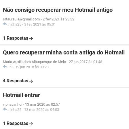
Não consigo recuperar meu Hotmail antigo
srtaursula@gmail.com
-
2 fev 2021 às 23:32
ninha25
-
3 fev 2021 às 05:01
1 Respostas
Quero recuperar minha conta antiga do Hotmail
Maria Auxiliadora Albuquerque de Melo
-
27 jun 2017 às 01:48
Ini
-
19 jun 2018 às 00:23
4 Respostas
Hotmail entrar
viphavanhoi
-
13 mar 2020 às 02:57
ninha25
-
13 mar 2020 às 04:03
1 Respostas