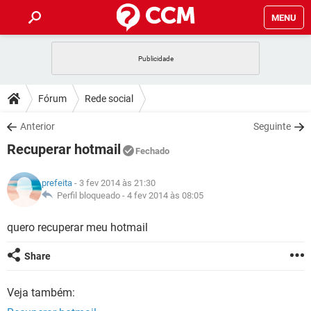
MENU
INÍCIO
JOGOS
WHATSAPP
DICAS
Fórum
Rede social
CELULAR
FACEBOOK
JOGOS
WHATSAPP
DOWNLOADS
Anterior
Seguinte
OUTLOOK
EXCEL
CELULAR
FACEBOOK
Recuperar hotmail
INSTAGRAM
JOGOS
GMAIL
WHATSAPP
Fechado
FÓRUM
OUTLOOK
EXCEL
GUIA DE COMPRAS
CELULAR
FACEBOOK
prefeita
- 3 fev 2014 às 21:30
INSTAGRAM
JOGOS
GMAIL
WHATSAPP
GLOSSÁRIO
Perfil bloqueado -
4 fev 2014 às 08:05
OUTLOOK
EXCEL
GUIA DE COMPRAS
CELULAR
FACEBOOK
INSTAGRAM
JOGOS
GMAIL
WHATSAPP
quero recuperar meu hotmail
OUTLOOK
EXCEL
GUIA DE COMPRAS
CELULAR
FACEBOOK
Share
INSTAGRAM
GMAIL
OUTLOOK
EXCEL
GUIA DE COMPRAS
Veja também:
INSTAGRAM
GMAIL