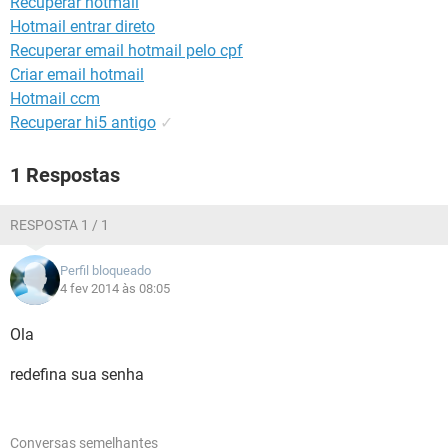
Recuperar hotmail
GUIA DE COMPRAS
Hotmail entrar direto
Recuperar email hotmail pelo cpf
Criar email hotmail
Hotmail ccm
Recuperar hi5 antigo
✓
1 Respostas
RESPOSTA 1 / 1
Perfil bloqueado
4 fev 2014 às 08:05
Ola
redefina sua senha
Conversas semelhantes