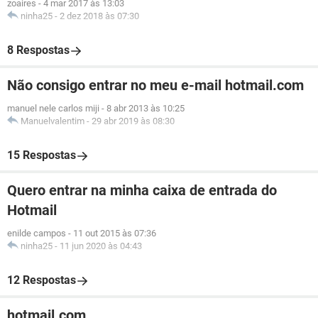
zoaires
-
4 mar 2017 às 13:03
ninha25
-
2 dez 2018 às 07:30
8 Respostas
Não consigo entrar no meu e-mail hotmail.com
manuel nele carlos miji
-
8 abr 2013 às 10:25
Manuelvalentim
-
29 abr 2019 às 08:30
15 Respostas
Quero entrar na minha caixa de entrada do
Hotmail
enilde campos
-
11 out 2015 às 07:36
ninha25
-
11 jun 2020 às 04:43
12 Respostas
hotmail.com