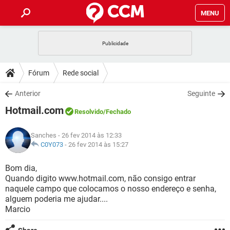
MENU
INÍCIO
JOGOS
WHATSAPP
DICAS
Fórum
Rede social
CELULAR
FACEBOOK
JOGOS
WHATSAPP
DOWNLOADS
Anterior
Seguinte
OUTLOOK
EXCEL
CELULAR
FACEBOOK
Hotmail.com
INSTAGRAM
JOGOS
GMAIL
WHATSAPP
Resolvido
/Fechado
FÓRUM
OUTLOOK
EXCEL
GUIA DE COMPRAS
CELULAR
FACEBOOK
Sanches
- 26 fev 2014 às 12:33
INSTAGRAM
JOGOS
GMAIL
WHATSAPP
GLOSSÁRIO
C0Y073
-
26 fev 2014 às 15:27
OUTLOOK
EXCEL
GUIA DE COMPRAS
CELULAR
FACEBOOK
INSTAGRAM
JOGOS
GMAIL
WHATSAPP
Bom dia,
OUTLOOK
EXCEL
Quando digito www.hotmail.com, não consigo entrar
GUIA DE COMPRAS
CELULAR
FACEBOOK
naquele campo que colocamos o nosso endereço e senha,
INSTAGRAM
GMAIL
alguem poderia me ajudar....
OUTLOOK
EXCEL
GUIA DE COMPRAS
Marcio
INSTAGRAM
GMAIL