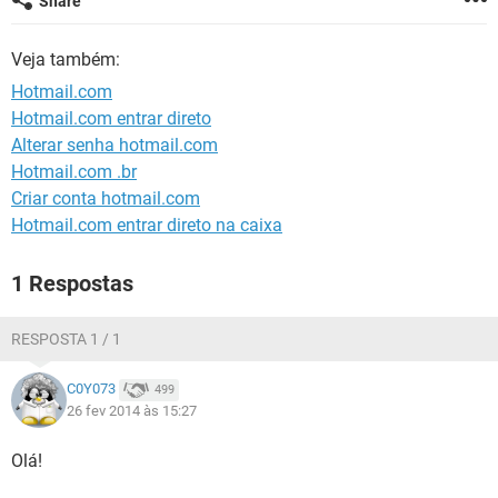
Share
GUIA DE COMPRAS
Veja também:
Hotmail.com
Hotmail.com entrar direto
Alterar senha hotmail.com
Hotmail.com .br
Criar conta hotmail.com
Hotmail.com entrar direto na caixa
1 Respostas
RESPOSTA 1 / 1
C0Y073
499
26 fev 2014 às 15:27
Olá!