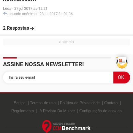
Lêda
-
27 jul 2017 às 12:21
usuário anônimo
-
28 jul 2017 às 01:36
2 Respostas
ASSINE NOSSA NEWSLETTER!
Equipe
Termos de uso
Política de Privacidade
Contato
Regulamento
A Revista Da Mulher
Configuração de cookies