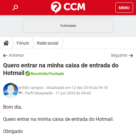
MENU
INÍCIO
JOGOS
WHATSAPP
DICAS
Fórum
Rede social
CELULAR
FACEBOOK
JOGOS
WHATSAPP
DOWNLOADS
Anterior
Seguinte
OUTLOOK
EXCEL
CELULAR
FACEBOOK
Quero entrar na minha caixa de entrada do
INSTAGRAM
JOGOS
GMAIL
WHATSAPP
FÓRUM
OUTLOOK
EXCEL
Hotmail
Resolvido
/Fechado
GUIA DE COMPRAS
CELULAR
FACEBOOK
INSTAGRAM
JOGOS
GMAIL
WHATSAPP
GLOSSÁRIO
OUTLOOK
EXCEL
enilde campos
- Atualizado em 12 dez 2018 às 09:18
GUIA DE COMPRAS
CELULAR
FACEBOOK
Perfil bloqueado -
11 jun 2020 às 04:43
INSTAGRAM
JOGOS
GMAIL
WHATSAPP
OUTLOOK
EXCEL
Bom dia,
GUIA DE COMPRAS
CELULAR
FACEBOOK
INSTAGRAM
GMAIL
OUTLOOK
EXCEL
Quero entrar na minha caixa de entrada do Hotmail.
GUIA DE COMPRAS
INSTAGRAM
GMAIL
Obrigado