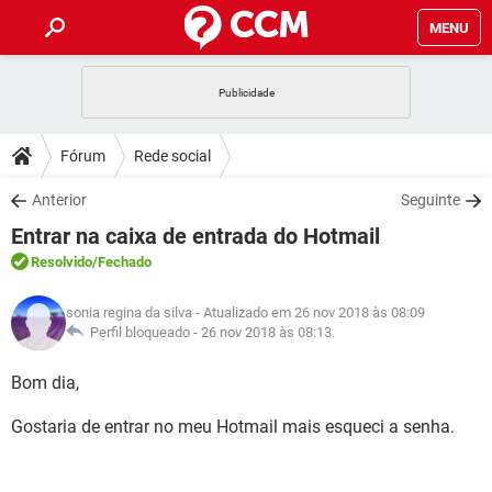
MENU
INÍCIO
JOGOS
WHATSAPP
DICAS
Fórum
Rede social
CELULAR
FACEBOOK
JOGOS
WHATSAPP
DOWNLOADS
Anterior
Seguinte
OUTLOOK
EXCEL
CELULAR
FACEBOOK
Entrar na caixa de entrada do Hotmail
INSTAGRAM
JOGOS
GMAIL
WHATSAPP
FÓRUM
OUTLOOK
EXCEL
Resolvido
/Fechado
GUIA DE COMPRAS
CELULAR
FACEBOOK
INSTAGRAM
JOGOS
GMAIL
WHATSAPP
GLOSSÁRIO
OUTLOOK
sonia regina da silva
- Atualizado em 26 nov 2018 às 08:09
EXCEL
GUIA DE COMPRAS
CELULAR
FACEBOOK
Perfil bloqueado -
26 nov 2018 às 08:13
INSTAGRAM
JOGOS
GMAIL
WHATSAPP
OUTLOOK
EXCEL
Bom dia,
GUIA DE COMPRAS
CELULAR
FACEBOOK
INSTAGRAM
GMAIL
Gostaria de entrar no meu Hotmail mais esqueci a senha.
OUTLOOK
EXCEL
GUIA DE COMPRAS
INSTAGRAM
GMAIL