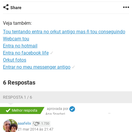
GUIA DE COMPRAS
Share
Veja também:
Tou tentando entra no orkut antigo mas ñ tou conseguindo
Webcam tou
Entra no hotmail
Entra no facebook life
✓
Orkut fotos
Entrar no meu messenger antigo
✓
6 Respostas
RESPOSTA 1 / 6
aprovada por
Melhor resposta
Ana Spadari
aaafelix
1.730
21 mar 2014 às 21:47