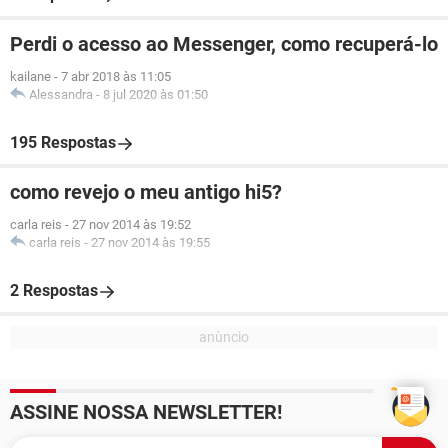
Perdi o acesso ao Messenger, como recuperá-lo
kailane
-
7 abr 2018 às 11:05
Alessandra
-
8 jul 2020 às 01:50
195 Respostas
como revejo o meu antigo hi5?
carla reis
-
27 nov 2014 às 19:52
carla reis
-
27 nov 2014 às 19:55
2 Respostas
ASSINE NOSSA NEWSLETTER!