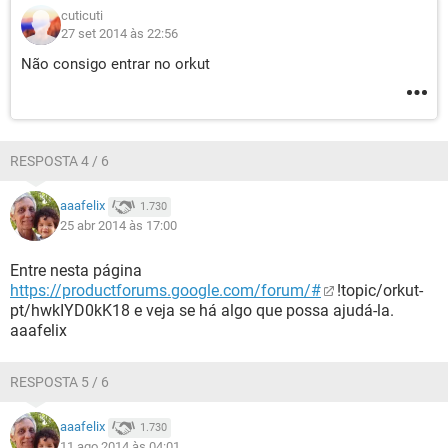
cuticuti
27 set 2014 às 22:56
Não consigo entrar no orkut
RESPOSTA 4 / 6
aaafelix
1.730
25 abr 2014 às 17:00
Entre nesta página
https://productforums.google.com/forum/#
!topic/orkut-
pt/hwkIYD0kK18 e veja se há algo que possa ajudá-la.
aaafelix
RESPOSTA 5 / 6
aaafelix
1.730
11 ago 2014 às 04:01