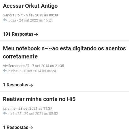
Acessar Orkut Antigo
Sandra Politi
-
9 fev 2013 às 09:38
Joza
-
24 out 2022 às 15:24
191 Respostas
Meu notebook n~~ao esta digitando os acentos
corretamente
Vivifernandes37
-
7 set 2014 às 21:35
ninha25
-
8 set 2014 às 06:24
1 Respostas
Reativar minha conta no Hi5
julianne
-
28 set 2021 às 11:37
ninha25
-
29 set 2021 às 05:52
1 Respostas