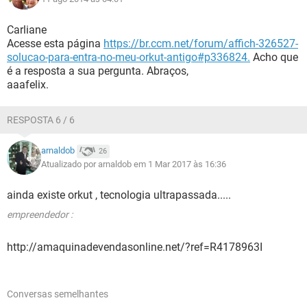
Carliane
Acesse esta página
https://br.ccm.net/forum/affich-326527-
solucao-para-entra-no-meu-orkut-antigo#p336824.
Acho que
é a resposta a sua pergunta. Abraços,
aaafelix.
RESPOSTA 6 / 6
arnaldob
26
Atualizado por arnaldob em 1 Mar 2017 às 16:36
ainda existe orkut , tecnologia ultrapassada.....
empreendedor :
http://amaquinadevendasonline.net/?ref=R4178963I
Conversas semelhantes