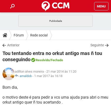
MENU
INÍCIO
JOGOS
WHATSAPP
DICAS
Fórum
Rede social
CELULAR
FACEBOOK
JOGOS
WHATSAPP
DOWNLOADS
Anterior
Seguinte
OUTLOOK
EXCEL
CELULAR
FACEBOOK
Tou tentando entra no orkut antigo mas ñ tou
INSTAGRAM
JOGOS
GMAIL
WHATSAPP
FÓRUM
OUTLOOK
EXCEL
conseguindo
Resolvido
/Fechado
GUIA DE COMPRAS
CELULAR
FACEBOOK
INSTAGRAM
JOGOS
GMAIL
WHATSAPP
GLOSSÁRIO
OUTLOOK
EXCEL
adilton alves moreira
- 21 mar 2014 às 11:20
GUIA DE COMPRAS
CELULAR
FACEBOOK
arnaldob
-
1 mar 2017 às 16:18
INSTAGRAM
JOGOS
GMAIL
WHATSAPP
OUTLOOK
EXCEL
Bom dia,
GUIA DE COMPRAS
CELULAR
FACEBOOK
INSTAGRAM
GMAIL
OUTLOOK
EXCEL
o motivo deste é para pedir a vcs uma ajuda para abri o meu
GUIA DE COMPRAS
orkut antigo quer ñ tou acertando .
INSTAGRAM
GMAIL