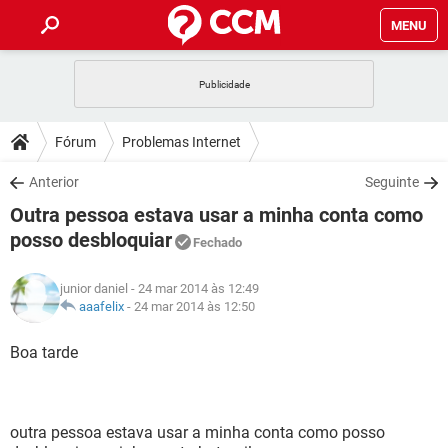
MENU
INÍCIO
JOGOS
WHATSAPP
DICAS
Fórum
Problemas Internet
CELULAR
FACEBOOK
JOGOS
WHATSAPP
DOWNLOADS
Anterior
Seguinte
OUTLOOK
EXCEL
CELULAR
FACEBOOK
Outra pessoa estava usar a minha conta como
INSTAGRAM
JOGOS
GMAIL
WHATSAPP
FÓRUM
OUTLOOK
EXCEL
posso desbloquiar
Fechado
GUIA DE COMPRAS
CELULAR
FACEBOOK
INSTAGRAM
JOGOS
GMAIL
WHATSAPP
GLOSSÁRIO
OUTLOOK
EXCEL
junior daniel
- 24 mar 2014 às 12:49
GUIA DE COMPRAS
CELULAR
FACEBOOK
aaafelix
-
24 mar 2014 às 12:50
INSTAGRAM
JOGOS
GMAIL
WHATSAPP
OUTLOOK
EXCEL
Boa tarde
GUIA DE COMPRAS
CELULAR
FACEBOOK
INSTAGRAM
GMAIL
OUTLOOK
EXCEL
GUIA DE COMPRAS
INSTAGRAM
GMAIL
outra pessoa estava usar a minha conta como posso