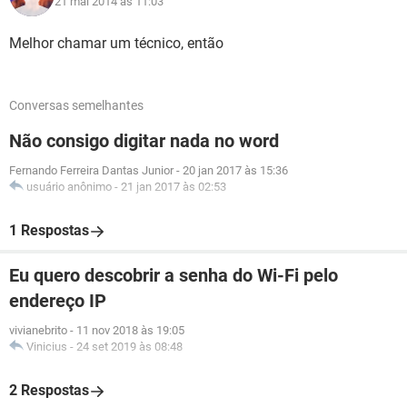
21 mai 2014 às 11:03
Melhor chamar um técnico, então
Conversas semelhantes
Não consigo digitar nada no word
Fernando Ferreira Dantas Junior
-
20 jan 2017 às 15:36
usuário anônimo
-
21 jan 2017 às 02:53
1 Respostas
Eu quero descobrir a senha do Wi-Fi pelo
endereço IP
vivianebrito
-
11 nov 2018 às 19:05
Vinicius
-
24 set 2019 às 08:48
2 Respostas