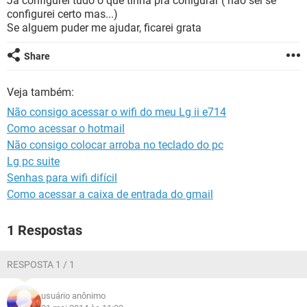
Já configurei tudo o que tinha pra conigurar ( não sei se
GUIA DE COMPRAS
configurei certo mas...)
Se alguem puder me ajudar, ficarei grata
Share
Veja também:
Não consigo acessar o wifi do meu Lg ii e714
Como acessar o hotmail
Não consigo colocar arroba no teclado do pc
Lg pc suite
Senhas para wifi difícil
Como acessar a caixa de entrada do gmail
1 Respostas
RESPOSTA 1 / 1
usuário anônimo