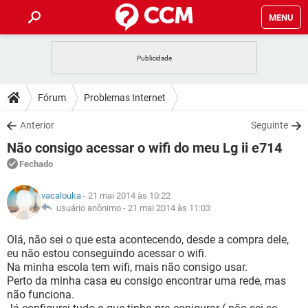
MENU
INÍCIO
JOGOS
WHATSAPP
DICAS
Fórum
Problemas Internet
CELULAR
FACEBOOK
JOGOS
WHATSAPP
DOWNLOADS
Anterior
Seguinte
OUTLOOK
EXCEL
CELULAR
FACEBOOK
Não consigo acessar o wifi do meu Lg ii e714
INSTAGRAM
JOGOS
GMAIL
WHATSAPP
FÓRUM
OUTLOOK
EXCEL
Fechado
GUIA DE COMPRAS
CELULAR
FACEBOOK
INSTAGRAM
JOGOS
GMAIL
WHATSAPP
GLOSSÁRIO
OUTLOOK
vacalouka
- 21 mai 2014 às 10:22
EXCEL
GUIA DE COMPRAS
CELULAR
FACEBOOK
usuário anônimo -
21 mai 2014 às 11:03
INSTAGRAM
JOGOS
GMAIL
WHATSAPP
OUTLOOK
EXCEL
Olá, não sei o que esta acontecendo, desde a compra dele,
GUIA DE COMPRAS
CELULAR
FACEBOOK
eu não estou conseguindo acessar o wifi.
INSTAGRAM
GMAIL
Na minha escola tem wifi, mais não consigo usar.
OUTLOOK
EXCEL
GUIA DE COMPRAS
Perto da minha casa eu consigo encontrar uma rede, mas
INSTAGRAM
GMAIL
não funciona.