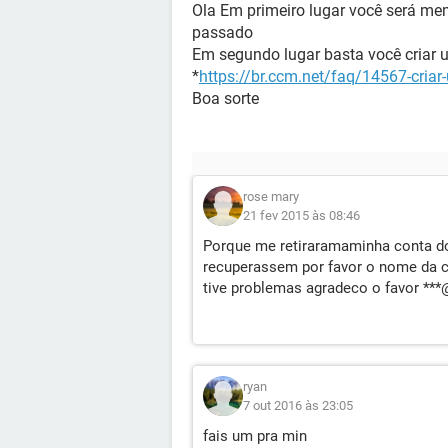
Ola Em primeiro lugar você será me
passado
Em segundo lugar basta você criar 
*
https://br.ccm.net/faq/14567-cria
Boa sorte
rose mary
21 fev 2015 às 08:46
Porque me retiraramaminha conta do
recuperassem por favor o nome da 
tive problemas agradeco o favor ***
ryan
7 out 2016 às 23:05
fais um pra min