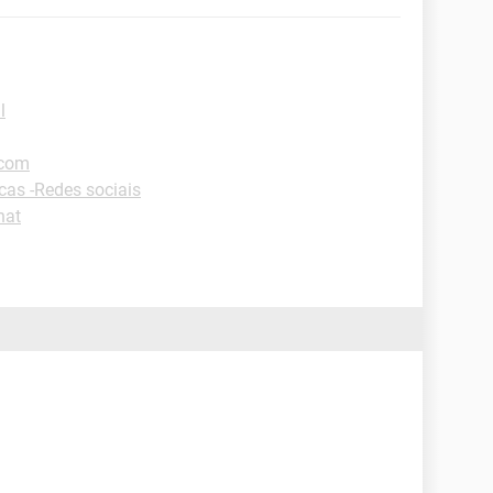
l
.com
cas -Redes sociais
hat