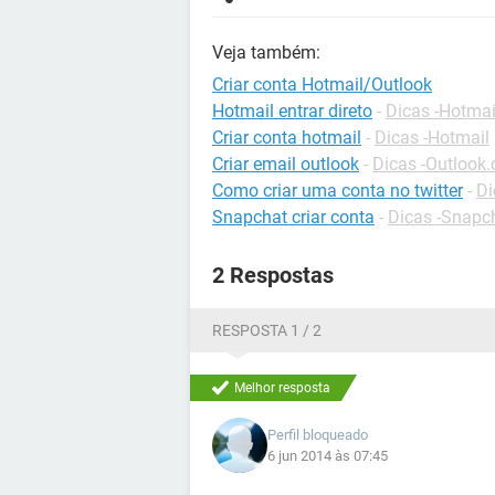
Veja também:
Criar conta Hotmail/Outlook
Hotmail entrar direto
-
Dicas -Hotmai
Criar conta hotmail
-
Dicas -Hotmail
Criar email outlook
-
Dicas -Outlook
Como criar uma conta no twitter
-
Di
Snapchat criar conta
-
Dicas -Snapc
2 Respostas
RESPOSTA 1 / 2
Melhor resposta
Perfil bloqueado
6 jun 2014 às 07:45