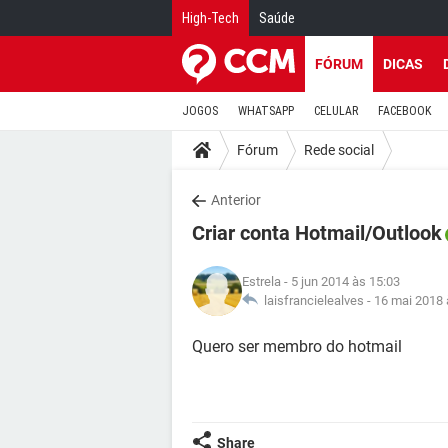
High-Tech
Saúde
FÓRUM
DICAS
JOGOS
WHATSAPP
CELULAR
FACEBOOK
Fórum
Rede social
Anterior
Criar conta Hotmail/Outlook
Estrela
- 5 jun 2014 às 15:03
laisfrancielealves -
16 mai 2018 
Quero ser membro do hotmail
Share