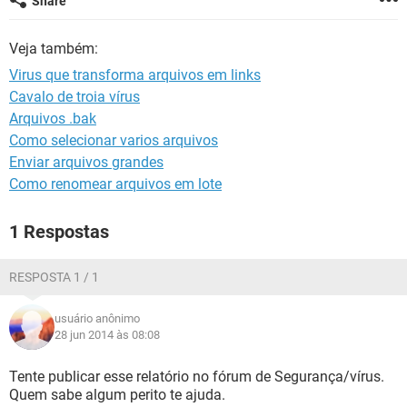
Share
GUIA DE COMPRAS
Veja também:
Virus que transforma arquivos em links
Cavalo de troia vírus
Arquivos .bak
Como selecionar varios arquivos
Enviar arquivos grandes
Como renomear arquivos em lote
1 Respostas
RESPOSTA 1 / 1
usuário anônimo
28 jun 2014 às 08:08
Tente publicar esse relatório no fórum de Segurança/vírus.
Quem sabe algum perito te ajuda.