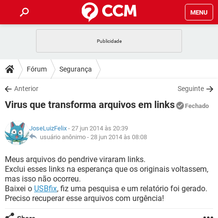
MENU
INÍCIO
JOGOS
WHATSAPP
DICAS
Fórum
Segurança
CELULAR
FACEBOOK
JOGOS
WHATSAPP
DOWNLOADS
Anterior
Seguinte
OUTLOOK
EXCEL
CELULAR
FACEBOOK
Virus que transforma arquivos em links
INSTAGRAM
JOGOS
GMAIL
WHATSAPP
Fechado
FÓRUM
OUTLOOK
EXCEL
GUIA DE COMPRAS
CELULAR
FACEBOOK
JoseLuizFelix
- 27 jun 2014 às 20:39
INSTAGRAM
JOGOS
GMAIL
WHATSAPP
GLOSSÁRIO
usuário anônimo -
28 jun 2014 às 08:08
OUTLOOK
EXCEL
GUIA DE COMPRAS
CELULAR
FACEBOOK
INSTAGRAM
JOGOS
GMAIL
WHATSAPP
Meus arquivos do pendrive viraram links.
OUTLOOK
EXCEL
Exclui esses links na esperança que os originais voltassem,
GUIA DE COMPRAS
CELULAR
FACEBOOK
mas isso não ocorreu.
INSTAGRAM
GMAIL
Baixei o
USBfix
, fiz uma pesquisa e um relatório foi gerado.
OUTLOOK
EXCEL
GUIA DE COMPRAS
Preciso recuperar esse arquivos com urgência!
INSTAGRAM
GMAIL