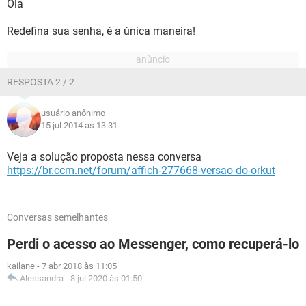
Ola
Redefina sua senha, é a única maneira!
RESPOSTA 2 / 2
usuário anônimo
15 jul 2014 às 13:31
Veja a solução proposta nessa conversa
https://br.ccm.net/forum/affich-277668-versao-do-orkut
Conversas semelhantes
Perdi o acesso ao Messenger, como recuperá-lo
kailane
-
7 abr 2018 às 11:05
Alessandra
-
8 jul 2020 às 01:50