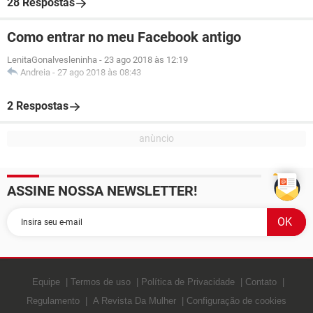
28 Respostas
Como entrar no meu Facebook antigo
LenitaGonalvesleninha
-
23 ago 2018 às 12:19
Andreia
-
27 ago 2018 às 08:43
2 Respostas
ASSINE NOSSA NEWSLETTER!
Equipe
Termos de uso
Política de Privacidade
Contato
Regulamento
A Revista Da Mulher
Configuração de cookies