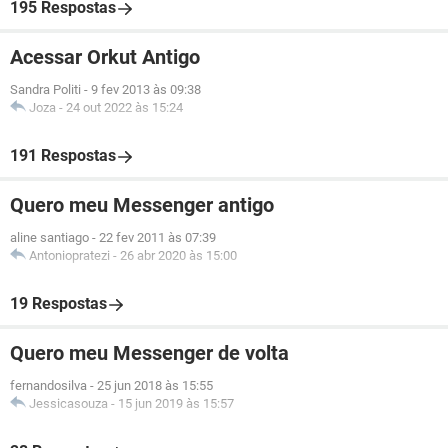
195 Respostas
Acessar Orkut Antigo
Sandra Politi
-
9 fev 2013 às 09:38
Joza
-
24 out 2022 às 15:24
191 Respostas
Quero meu Messenger antigo
aline santiago
-
22 fev 2011 às 07:39
Antoniopratezi
-
26 abr 2020 às 15:00
19 Respostas
Quero meu Messenger de volta
fernandosilva
-
25 jun 2018 às 15:55
Jessicasouza
-
15 jun 2019 às 15:57