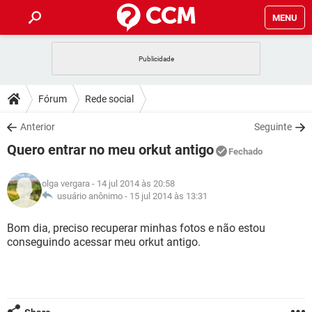
MENU
INÍCIO
JOGOS
WHATSAPP
DICAS
Fórum
Rede social
CELULAR
FACEBOOK
JOGOS
WHATSAPP
DOWNLOADS
Anterior
Seguinte
OUTLOOK
EXCEL
CELULAR
FACEBOOK
Quero entrar no meu orkut antigo
INSTAGRAM
JOGOS
GMAIL
WHATSAPP
Fechado
FÓRUM
OUTLOOK
EXCEL
GUIA DE COMPRAS
CELULAR
FACEBOOK
olga vergara
- 14 jul 2014 às 20:58
INSTAGRAM
JOGOS
GMAIL
WHATSAPP
GLOSSÁRIO
usuário anônimo -
15 jul 2014 às 13:31
OUTLOOK
EXCEL
GUIA DE COMPRAS
CELULAR
FACEBOOK
INSTAGRAM
JOGOS
GMAIL
WHATSAPP
Bom dia, preciso recuperar minhas fotos e não estou
OUTLOOK
EXCEL
conseguindo acessar meu orkut antigo.
GUIA DE COMPRAS
CELULAR
FACEBOOK
INSTAGRAM
GMAIL
OUTLOOK
EXCEL
GUIA DE COMPRAS
INSTAGRAM
GMAIL