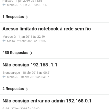
maiaxra
-
1 jun 2019 às 18:58
ninha25
-
2 jun 2019 às 01:06
1 Respostas
Acesso limitado notebook à rede sem fio
Marcos G
-
1 jan 2011 às 22:49
Maira
-
29 abr 2020 às 19:35
480 Respostas
Não consigo 192.168 .1.1
Brunadarque
-
18 abr 2018 às 00:21
ninha25
-
18 abr 2018 às 04:07
2 Respostas
Não consigo entrar no admin 192.168.0.1
Gabi
-
27 jun 2016 às 22:40