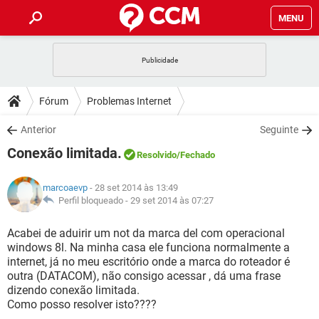
MENU
INÍCIO
JOGOS
WHATSAPP
DICAS
Fórum
Problemas Internet
CELULAR
FACEBOOK
JOGOS
WHATSAPP
DOWNLOADS
Anterior
Seguinte
OUTLOOK
EXCEL
CELULAR
FACEBOOK
Conexão limitada.
INSTAGRAM
JOGOS
GMAIL
WHATSAPP
Resolvido
/Fechado
FÓRUM
OUTLOOK
EXCEL
GUIA DE COMPRAS
CELULAR
FACEBOOK
marcoaevp
- 28 set 2014 às 13:49
INSTAGRAM
JOGOS
GMAIL
WHATSAPP
GLOSSÁRIO
Perfil bloqueado -
29 set 2014 às 07:27
OUTLOOK
EXCEL
GUIA DE COMPRAS
CELULAR
FACEBOOK
INSTAGRAM
JOGOS
GMAIL
WHATSAPP
Acabei de aduirir um not da marca del com operacional
OUTLOOK
EXCEL
windows 8l. Na minha casa ele funciona normalmente a
GUIA DE COMPRAS
CELULAR
FACEBOOK
internet, já no meu escritório onde a marca do roteador é
INSTAGRAM
GMAIL
outra (DATACOM), não consigo acessar , dá uma frase
OUTLOOK
EXCEL
GUIA DE COMPRAS
dizendo conexão limitada.
INSTAGRAM
GMAIL
Como posso resolver isto????